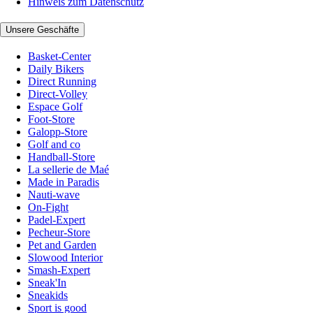
Hinweis zum Datenschutz
Unsere Geschäfte
Basket-Center
Daily Bikers
Direct Running
Direct-Volley
Espace Golf
Foot-Store
Galopp-Store
Golf and co
Handball-Store
La sellerie de Maé
Made in Paradis
Nauti-wave
On-Fight
Padel-Expert
Pecheur-Store
Pet and Garden
Slowood Interior
Smash-Expert
Sneak'In
Sneakids
Sport is good