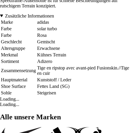
Speedframe-Außensohle ist für schnelle Beschleunigungen auf
rutschigem Terrain konzipiert.
Zusätzliche Informationen
Marke
adidas
Farbe
solar turbo
Farbe
Rosa
Geschlecht
Gemischt
Altersgruppe
Erwachsene
Merkmal
Kühnes Terrain
Sortiment
Adizero
Tige en ripstop avec avant-pied Fusionskin.//Tige
Zusammensetzung
en cuir
Hauptmaterial
Kunststoff / Leder
Shoe Surface
Fettes Land (SG)
Sohle
Steigeisen
Loading...
Loading...
Alle unsere Marken