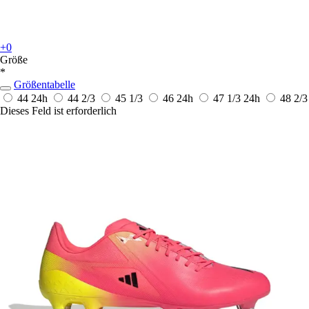
+0
Größe
*
Größentabelle
44
24h
44 2/3
45 1/3
46
24h
47 1/3
24h
48 2/3
Dieses Feld ist erforderlich