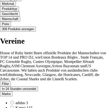
Merkmal
Produkttyp
Geschlecht
Mannschaft
Preis
309 Produkte anzeigen
Vereine
House of Ruby bietet Ihnen offizielle Produkte der Mannschaften von
TOP 14 und PRO D2, wieUnion Bordeaux Bègles , Stade Français,
FC Grenoble Rugby, Castres Olympique, Montpellier Hérault
Rugby,ASM Clermont Auvergne,Aviron Bayonnais undUS
Carcassonne. Wir haben auch Produkte von ausländischen clubs
wieEdimbourg, Newcastle, Glasgow, die Hurricanes, Cardiff, die
Zebre, die Coastal Sharks und die Llanelli Scarlets.
Filter
In 24 Stunden versendet
Marke
adidas
3
Kappa
143