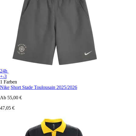
24h
+-3
1 Farben
Nike
Short Stade Toulousain 2025/2026
Ab
55,00 €
47,05 €