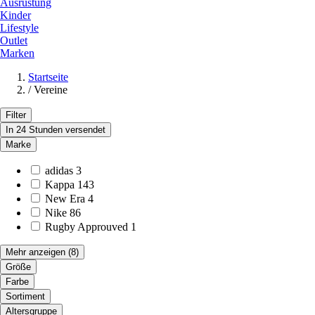
Ausrüstung
Kinder
Lifestyle
Outlet
Marken
Startseite
/
Vereine
Filter
In 24 Stunden versendet
Marke
adidas
3
Kappa
143
New Era
4
Nike
86
Rugby Approuved
1
Mehr anzeigen
(8)
Größe
Farbe
Sortiment
Altersgruppe