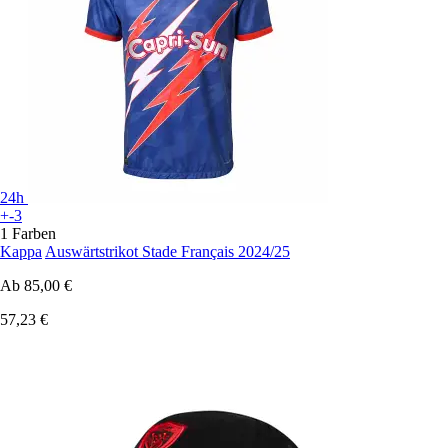
24h
+-3
1 Farben
Kappa
Auswärtstrikot Stade Français 2024/25
Ab
85,00 €
57,23 €