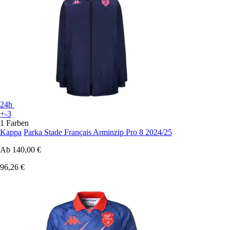
24h
+-3
1 Farben
Kappa
Parka Stade Français Arminzip Pro 8 2024/25
Ab
140,00 €
96,26 €