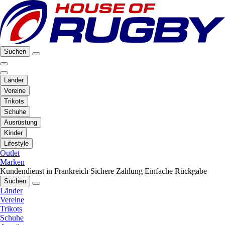
Suchen
Länder
Vereine
Trikots
Schuhe
Ausrüstung
Kinder
Lifestyle
Outlet
Marken
Kundendienst in Frankreich
Sichere Zahlung
Einfache Rückgabe
Suchen
Länder
Vereine
Trikots
Schuhe