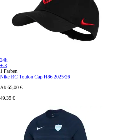
24h
+-3
1 Farben
Nike
RC Toulon Cap H86 2025/26
Ab
65,00 €
49,35 €