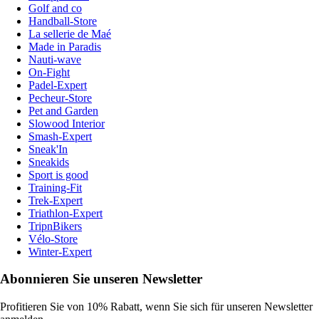
Golf and co
Handball-Store
La sellerie de Maé
Made in Paradis
Nauti-wave
On-Fight
Padel-Expert
Pecheur-Store
Pet and Garden
Slowood Interior
Smash-Expert
Sneak'In
Sneakids
Sport is good
Training-Fit
Trek-Expert
Triathlon-Expert
TripnBikers
Vélo-Store
Winter-Expert
Abonnieren Sie unseren Newsletter
Profitieren Sie von 10% Rabatt, wenn Sie sich für unseren Newsletter