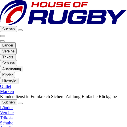
Suchen
Länder
Vereine
Trikots
Schuhe
Ausrüstung
Kinder
Lifestyle
Outlet
Marken
Kundendienst in Frankreich
Sichere Zahlung
Einfache Rückgabe
Suchen
Länder
Vereine
Trikots
Schuhe