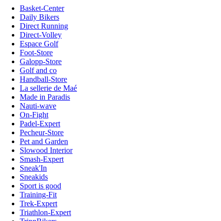
Basket-Center
Daily Bikers
Direct Running
Direct-Volley
Espace Golf
Foot-Store
Galopp-Store
Golf and co
Handball-Store
La sellerie de Maé
Made in Paradis
Nauti-wave
On-Fight
Padel-Expert
Pecheur-Store
Pet and Garden
Slowood Interior
Smash-Expert
Sneak'In
Sneakids
Sport is good
Training-Fit
Trek-Expert
Triathlon-Expert