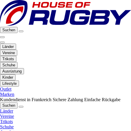
Suchen
Länder
Vereine
Trikots
Schuhe
Ausrüstung
Kinder
Lifestyle
Outlet
Marken
Kundendienst in Frankreich
Sichere Zahlung
Einfache Rückgabe
Suchen
Länder
Vereine
Trikots
Schuhe