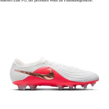
Maestro Elite FG, der perfekten Wahl für Fußballbegeisterte.