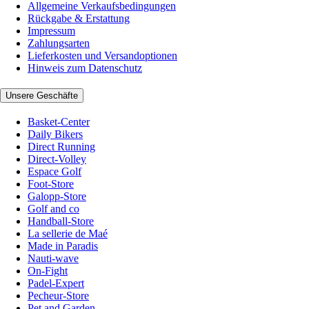
Allgemeine Verkaufsbedingungen
Rückgabe & Erstattung
Impressum
Zahlungsarten
Lieferkosten und Versandoptionen
Hinweis zum Datenschutz
Unsere Geschäfte
Basket-Center
Daily Bikers
Direct Running
Direct-Volley
Espace Golf
Foot-Store
Galopp-Store
Golf and co
Handball-Store
La sellerie de Maé
Made in Paradis
Nauti-wave
On-Fight
Padel-Expert
Pecheur-Store
Pet and Garden