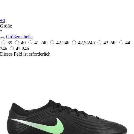
+0
Größe
*
Größentabelle
39
40
41
24h
42
24h
42,5
24h
43
24h
44
24h
45
24h
Dieses Feld ist erforderlich