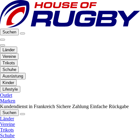
Suchen
Länder
Vereine
Trikots
Schuhe
Ausrüstung
Kinder
Lifestyle
Outlet
Marken
Kundendienst in Frankreich
Sichere Zahlung
Einfache Rückgabe
Suchen
Länder
Vereine
Trikots
Schuhe