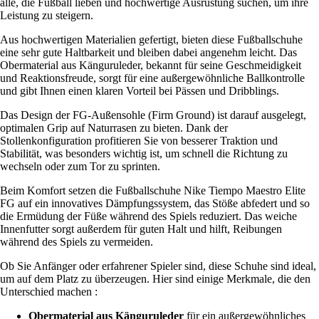
alle, die Fußball lieben und hochwertige Ausrüstung suchen, um ihre
Leistung zu steigern.
Aus hochwertigen Materialien gefertigt, bieten diese Fußballschuhe
eine sehr gute Haltbarkeit und bleiben dabei angenehm leicht. Das
Obermaterial aus Känguruleder, bekannt für seine Geschmeidigkeit
und Reaktionsfreude, sorgt für eine außergewöhnliche Ballkontrolle
und gibt Ihnen einen klaren Vorteil bei Pässen und Dribblings.
Das Design der FG-Außensohle (Firm Ground) ist darauf ausgelegt,
optimalen Grip auf Naturrasen zu bieten. Dank der
Stollenkonfiguration profitieren Sie von besserer Traktion und
Stabilität, was besonders wichtig ist, um schnell die Richtung zu
wechseln oder zum Tor zu sprinten.
Beim Komfort setzen die Fußballschuhe Nike Tiempo Maestro Elite
FG auf ein innovatives Dämpfungssystem, das Stöße abfedert und so
die Ermüdung der Füße während des Spiels reduziert. Das weiche
Innenfutter sorgt außerdem für guten Halt und hilft, Reibungen
während des Spiels zu vermeiden.
Ob Sie Anfänger oder erfahrener Spieler sind, diese Schuhe sind ideal,
um auf dem Platz zu überzeugen. Hier sind einige Merkmale, die den
Unterschied machen :
Obermaterial aus Känguruleder
für ein außergewöhnliches