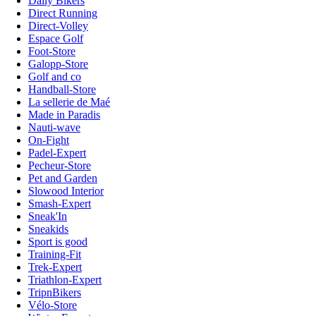
Daily Bikers
Direct Running
Direct-Volley
Espace Golf
Foot-Store
Galopp-Store
Golf and co
Handball-Store
La sellerie de Maé
Made in Paradis
Nauti-wave
On-Fight
Padel-Expert
Pecheur-Store
Pet and Garden
Slowood Interior
Smash-Expert
Sneak'In
Sneakids
Sport is good
Training-Fit
Trek-Expert
Triathlon-Expert
TripnBikers
Vélo-Store