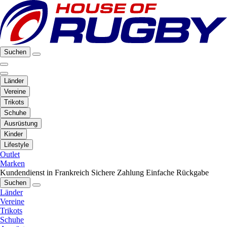
Suchen
Länder
Vereine
Trikots
Schuhe
Ausrüstung
Kinder
Lifestyle
Outlet
Marken
Kundendienst in Frankreich
Sichere Zahlung
Einfache Rückgabe
Suchen
Länder
Vereine
Trikots
Schuhe