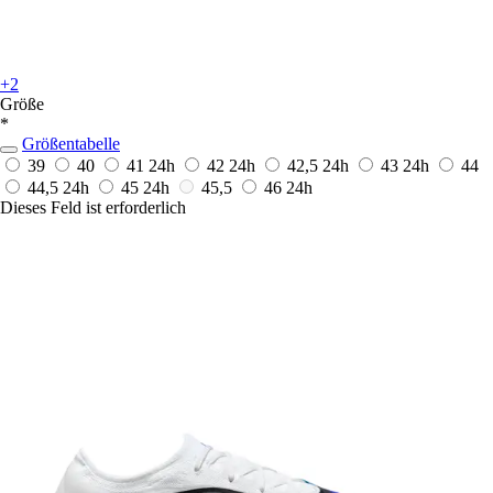
+2
Größe
*
Größentabelle
39
40
41
24h
42
24h
42,5
24h
43
24h
44
44,5
24h
45
24h
45,5
46
24h
Dieses Feld ist erforderlich