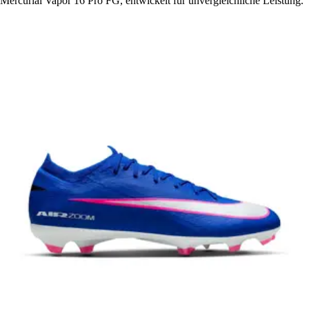
Mercurial Vapor 16 Pro FG, entwickelt für unvergleichliche Leistung.