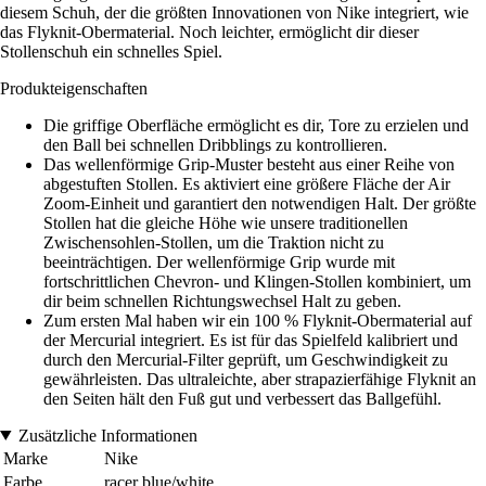
diesem Schuh, der die größten Innovationen von Nike integriert, wie
das Flyknit-Obermaterial. Noch leichter, ermöglicht dir dieser
Stollenschuh ein schnelles Spiel.
Produkteigenschaften
Die griffige Oberfläche ermöglicht es dir, Tore zu erzielen und
den Ball bei schnellen Dribblings zu kontrollieren.
Das wellenförmige Grip-Muster besteht aus einer Reihe von
abgestuften Stollen. Es aktiviert eine größere Fläche der Air
Zoom-Einheit und garantiert den notwendigen Halt. Der größte
Stollen hat die gleiche Höhe wie unsere traditionellen
Zwischensohlen-Stollen, um die Traktion nicht zu
beeinträchtigen. Der wellenförmige Grip wurde mit
fortschrittlichen Chevron- und Klingen-Stollen kombiniert, um
dir beim schnellen Richtungswechsel Halt zu geben.
Zum ersten Mal haben wir ein 100 % Flyknit-Obermaterial auf
der Mercurial integriert. Es ist für das Spielfeld kalibriert und
durch den Mercurial-Filter geprüft, um Geschwindigkeit zu
gewährleisten. Das ultraleichte, aber strapazierfähige Flyknit an
den Seiten hält den Fuß gut und verbessert das Ballgefühl.
Zusätzliche Informationen
Marke
Nike
Farbe
racer blue/white