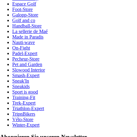
Espace Golf
Foot-Store
Galopp-Store
Golf and co
Handball-Store
La sellerie de Maé
Made in Paradis
Nauti-wave
On-Fight
Padel-Expert
Pecheur-Store
Pet and Garden
Slowood Interior
Smash-Expert
Sneak'In
Sneakids
Sport is good
Training-Fit
Trek-Expert
Triathlon-Expert
TripnBikers
Vélo-Store
Winter-Expert
Abonnieren Sie unseren Newsletter