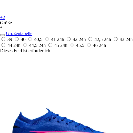
+2
Größe
*
Größentabelle
39
40
40,5
41
24h
42
24h
42,5
24h
43
24h
44
24h
44,5
24h
45
24h
45,5
46
24h
Dieses Feld ist erforderlich