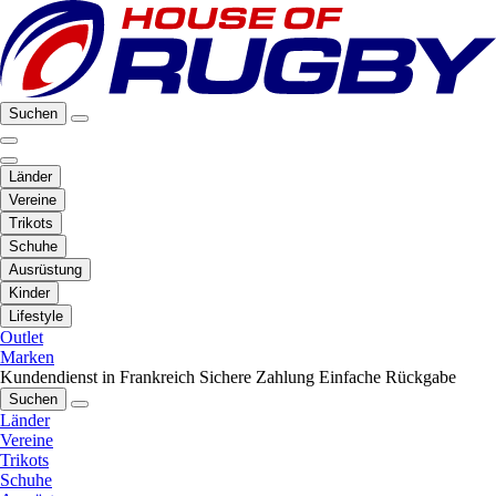
Suchen
Länder
Vereine
Trikots
Schuhe
Ausrüstung
Kinder
Lifestyle
Outlet
Marken
Kundendienst in Frankreich
Sichere Zahlung
Einfache Rückgabe
Suchen
Länder
Vereine
Trikots
Schuhe