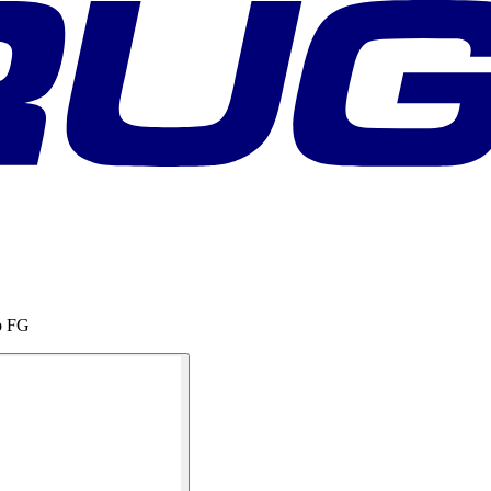
ro FG