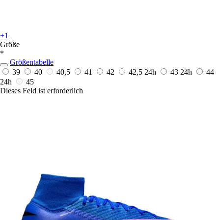
+1
Größe
*
Größentabelle
39
40
40,5
41
42
42,5
24h
43
24h
44
24h
45
Dieses Feld ist erforderlich