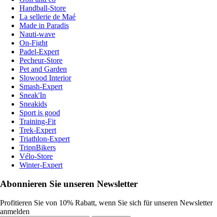
Handball-Store
La sellerie de Maé
Made in Paradis
Nauti-wave
On-Fight
Padel-Expert
Pecheur-Store
Pet and Garden
Slowood Interior
Smash-Expert
Sneak'In
Sneakids
Sport is good
Training-Fit
Trek-Expert
Triathlon-Expert
TripnBikers
Vélo-Store
Winter-Expert
Abonnieren Sie unseren Newsletter
Profitieren Sie von 10% Rabatt, wenn Sie sich für unseren Newsletter
anmelden