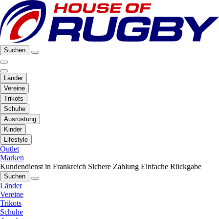
Suchen
Länder
Vereine
Trikots
Schuhe
Ausrüstung
Kinder
Lifestyle
Outlet
Marken
Kundendienst in Frankreich
Sichere Zahlung
Einfache Rückgabe
Suchen
Länder
Vereine
Trikots
Schuhe