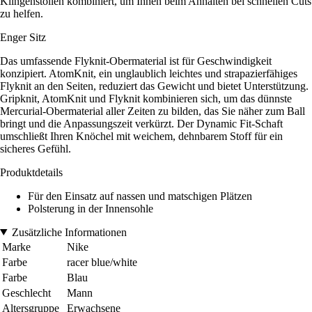
Klingenstollen kombiniert, um Ihnen beim Anhalten bei schnellen Cuts
zu helfen.
Enger Sitz
Das umfassende Flyknit-Obermaterial ist für Geschwindigkeit
konzipiert. AtomKnit, ein unglaublich leichtes und strapazierfähiges
Flyknit an den Seiten, reduziert das Gewicht und bietet Unterstützung.
Gripknit, AtomKnit und Flyknit kombinieren sich, um das dünnste
Mercurial-Obermaterial aller Zeiten zu bilden, das Sie näher zum Ball
bringt und die Anpassungszeit verkürzt. Der Dynamic Fit-Schaft
umschließt Ihren Knöchel mit weichem, dehnbarem Stoff für ein
sicheres Gefühl.
Produktdetails
Für den Einsatz auf nassen und matschigen Plätzen
Polsterung in der Innensohle
Zusätzliche Informationen
Marke
Nike
Farbe
racer blue/white
Farbe
Blau
Geschlecht
Mann
Altersgruppe
Erwachsene