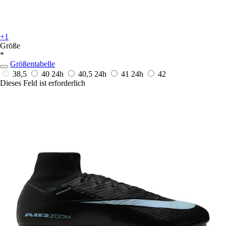
+1
Größe
*
Größentabelle
38,5
40
24h
40,5
24h
41
24h
42
Dieses Feld ist erforderlich