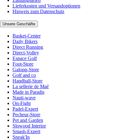
Zahlungsarten
Lieferkosten und Versandoptionen
Hinweis zum Datenschutz
Unsere Geschäfte
Basket-Center
Daily Bikers
Direct Running
Direct-Volley
Espace Golf
Foot-Store
Galopp-Store
Golf and co
Handball-Store
La sellerie de Maé
Made in Paradis
Nauti-wave
On-Fight
Padel-Expert
Pecheur-Store
Pet and Garden
Slowood Interior
Smash-Expert
Sneak'In