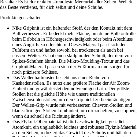
Resultat: Es ist der reaktionsfreudigste Mercurial aller Zeiten. Weil du
das Beste verdienst, für dich selbst und deine Schuhe.
Produkteigenschaften
Nike Gripknit ist ein haftender Stoff, der den Kontakt mit dem
Ball verbessert. Er bedeckt mehr Fläche, um deine Ballkontrolle
beim Dribbeln in Höchstgeschwindigkeit oder beim Abschluss
eines Angriffs zu erleichtern. Dieses Material passt sich der
Fußform an und haftet sowohl bei trockenem als auch bei
nassem Wetter. Es hat einen skulpturalen Schnitt, der dem von
Spikes-Schuhen ähnelt. Die Mikro-Moulding-Textur und das
Gripknit-Material passen sich der Fußform an und sorgen für
noch präzisere Schüsse.
Das Wellenhaftmuster besteht aus einer Reihe von
Kaskadenstollen. Es nutzt eine größere Fläche der Air Zoom-
Einheit und gewährleistet den notwendigen Grip. Der größte
Stollen hat die gleiche Höhe wie unsere traditionellen
Zwischensohlenstollen, um den Grip nicht zu beeinträchtigen.
Der Wellen-Grip wurde mit verbesserten Chevron-Stollen und
blade-förmigen Stollen kombiniert, um dir zu helfen, zu stoppen,
wenn du schnell die Richtung änderst.
Das Flyknit-Obermaterial ist für Geschwindigkeit gestaltet.
Atomknit, ein unglaublich leichtes und robustes Flyknit-Material
an den Seiten, reduziert das Gewicht des Schuhs und hält den