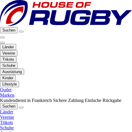
Suchen
Länder
Vereine
Trikots
Schuhe
Ausrüstung
Kinder
Lifestyle
Outlet
Marken
Kundendienst in Frankreich
Sichere Zahlung
Einfache Rückgabe
Suchen
Länder
Vereine
Trikots
Schuhe