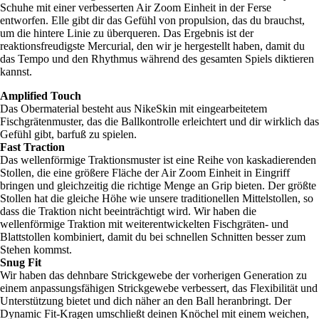
Schuhe mit einer verbesserten Air Zoom Einheit in der Ferse
entworfen. Elle gibt dir das Gefühl von propulsion, das du brauchst,
um die hintere Linie zu überqueren. Das Ergebnis ist der
reaktionsfreudigste Mercurial, den wir je hergestellt haben, damit du
das Tempo und den Rhythmus während des gesamten Spiels diktieren
kannst.
Amplified Touch
Das Obermaterial besteht aus NikeSkin mit eingearbeitetem
Fischgrätenmuster, das die Ballkontrolle erleichtert und dir wirklich das
Gefühl gibt, barfuß zu spielen.
Fast Traction
Das wellenförmige Traktionsmuster ist eine Reihe von kaskadierenden
Stollen, die eine größere Fläche der Air Zoom Einheit in Eingriff
bringen und gleichzeitig die richtige Menge an Grip bieten. Der größte
Stollen hat die gleiche Höhe wie unsere traditionellen Mittelstollen, so
dass die Traktion nicht beeinträchtigt wird. Wir haben die
wellenförmige Traktion mit weiterentwickelten Fischgräten- und
Blattstollen kombiniert, damit du bei schnellen Schnitten besser zum
Stehen kommst.
Snug Fit
Wir haben das dehnbare Strickgewebe der vorherigen Generation zu
einem anpassungsfähigen Strickgewebe verbessert, das Flexibilität und
Unterstützung bietet und dich näher an den Ball heranbringt. Der
Dynamic Fit-Kragen umschließt deinen Knöchel mit einem weichen,