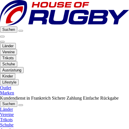
Suchen
Länder
Vereine
Trikots
Schuhe
Ausrüstung
Kinder
Lifestyle
Outlet
Marken
Kundendienst in Frankreich
Sichere Zahlung
Einfache Rückgabe
Suchen
Länder
Vereine
Trikots
Schuhe