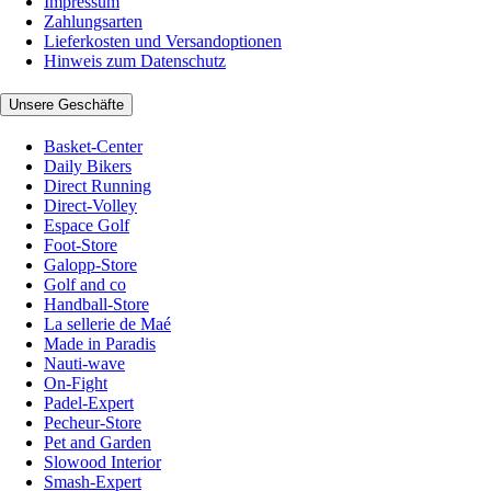
Impressum
Zahlungsarten
Lieferkosten und Versandoptionen
Hinweis zum Datenschutz
Unsere Geschäfte
Basket-Center
Daily Bikers
Direct Running
Direct-Volley
Espace Golf
Foot-Store
Galopp-Store
Golf and co
Handball-Store
La sellerie de Maé
Made in Paradis
Nauti-wave
On-Fight
Padel-Expert
Pecheur-Store
Pet and Garden
Slowood Interior
Smash-Expert