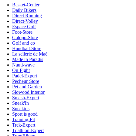
Basket-Center
Daily Bikers
Direct Running
Direct-Volley
Espace Golf
Foot-Store
Galopp-Store
Golf and co
Handball-Store
La sellerie de Maé
Made in Paradis
Nauti-wave
On-Fight
Padel-Expert
Pecheur-Store
Pet and Garden
Slowood Interior
Smash-Expert
Sneak'In
Sneakids
Sport is good
Training-Fit
Trek-Expert
Triathlon-Expert
TripnBikers