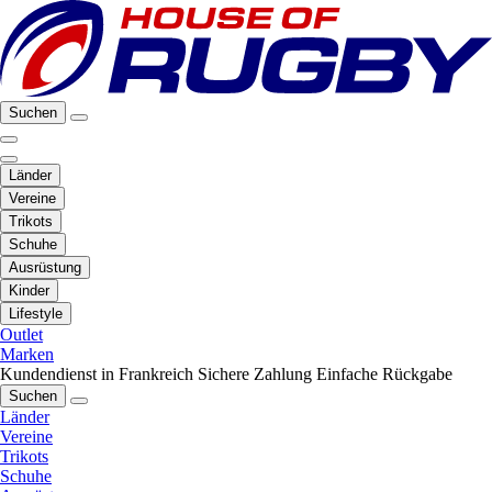
Suchen
Länder
Vereine
Trikots
Schuhe
Ausrüstung
Kinder
Lifestyle
Outlet
Marken
Kundendienst in Frankreich
Sichere Zahlung
Einfache Rückgabe
Suchen
Länder
Vereine
Trikots
Schuhe