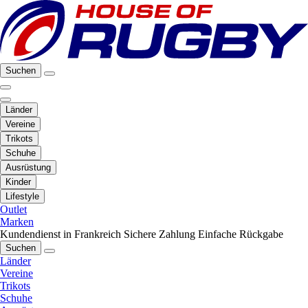
Suchen
Länder
Vereine
Trikots
Schuhe
Ausrüstung
Kinder
Lifestyle
Outlet
Marken
Kundendienst in Frankreich
Sichere Zahlung
Einfache Rückgabe
Suchen
Länder
Vereine
Trikots
Schuhe