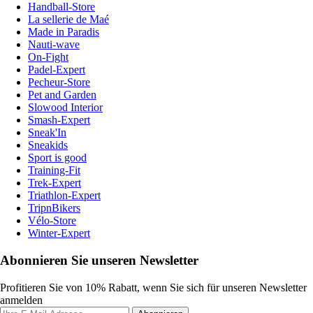
Handball-Store
La sellerie de Maé
Made in Paradis
Nauti-wave
On-Fight
Padel-Expert
Pecheur-Store
Pet and Garden
Slowood Interior
Smash-Expert
Sneak'In
Sneakids
Sport is good
Training-Fit
Trek-Expert
Triathlon-Expert
TripnBikers
Vélo-Store
Winter-Expert
Abonnieren Sie unseren Newsletter
Profitieren Sie von 10% Rabatt, wenn Sie sich für unseren Newsletter
anmelden