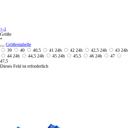
+-1
Größe
*
Größentabelle
39
40
40,5
41
24h
42
24h
42,5
24h
43
24h
44
24h
44,5
24h
45
24h
45,5
46
24h
47
47,5
Dieses Feld ist erforderlich