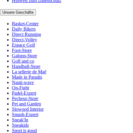
Hinweis zum Datenschutz
Unsere Geschäfte
Basket-Center
Daily Bikers
Direct Running
Direct-Volley
Espace Golf
Foot-Store
Galopp-Store
Golf and co
Handball-Store
La sellerie de Maé
Made in Paradis
Nauti-wave
On-Fight
Padel-Expert
Pecheur-Store
Pet and Garden
Slowood Interior
Smash-Expert
Sneak'In
Sneakids
Sport is good