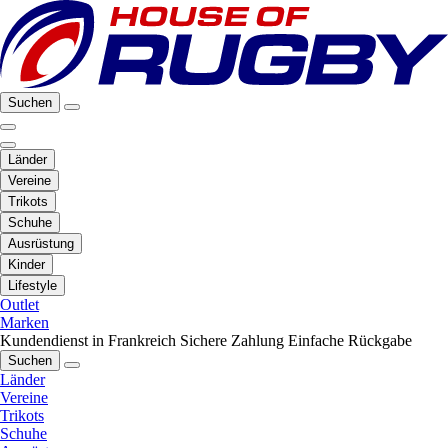
Suchen
Länder
Vereine
Trikots
Schuhe
Ausrüstung
Kinder
Lifestyle
Outlet
Marken
Kundendienst in Frankreich
Sichere Zahlung
Einfache Rückgabe
Suchen
Länder
Vereine
Trikots
Schuhe