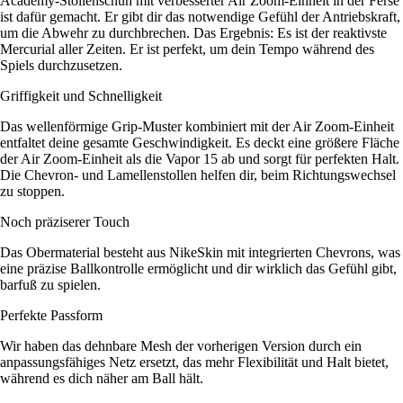
Academy-Stollenschuh mit verbesserter Air Zoom-Einheit in der Ferse
ist dafür gemacht. Er gibt dir das notwendige Gefühl der Antriebskraft,
um die Abwehr zu durchbrechen. Das Ergebnis: Es ist der reaktivste
Mercurial aller Zeiten. Er ist perfekt, um dein Tempo während des
Spiels durchzusetzen.
Griffigkeit und Schnelligkeit
Das wellenförmige Grip-Muster kombiniert mit der Air Zoom-Einheit
entfaltet deine gesamte Geschwindigkeit. Es deckt eine größere Fläche
der Air Zoom-Einheit als die Vapor 15 ab und sorgt für perfekten Halt.
Die Chevron- und Lamellenstollen helfen dir, beim Richtungswechsel
zu stoppen.
Noch präziserer Touch
Das Obermaterial besteht aus NikeSkin mit integrierten Chevrons, was
eine präzise Ballkontrolle ermöglicht und dir wirklich das Gefühl gibt,
barfuß zu spielen.
Perfekte Passform
Wir haben das dehnbare Mesh der vorherigen Version durch ein
anpassungsfähiges Netz ersetzt, das mehr Flexibilität und Halt bietet,
während es dich näher am Ball hält.