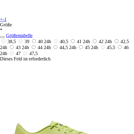
+-1
Größe
*
Größentabelle
38,5
39
40
24h
40,5
41
24h
42
24h
42,5
24h
43
24h
44
24h
44,5
24h
45
24h
45,5
46
24h
47
47,5
Dieses Feld ist erforderlich