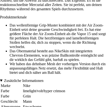
Antrieb, um die Abwehr zu durchbrechen. Das Ergebnis: Es ist die
reaktionsschnellste Mercurial aller Zeiten. Sie ist perfekt, um deinen
Rhythmus während des gesamten Spiels durchzusetzen.
Produktmerkmale
Das wellenförmige Grip-Muster kombiniert mit der Air Zoom-
Einheit setzt deine gesamte Geschwindigkeit frei. Es hat eine
größere Fläche der Air Zoom-Einheit als die Vapor 15 und sorgt
für perfekten Halt. Die herzförmigen und lamellenförmigen
Stollen helfen dir, dich zu stoppen, wenn du die Richtung
wechselst.
Das Obermaterial besteht aus NikeSkin mit integrierten
Chevron-Elementen, was präzise Ballkontrolle ermöglicht und
dir wirklich das Gefühl gibt, barfuß zu spielen.
Wir haben das dehnbare Mesh der vorherigen Version durch ein
anpassungsfähiges Netz ersetzt, das mehr Flexibilität und Halt
bietet und dich näher am Ball hält.
Zusätzliche Informationen
Marke
Nike
Farbe
limelight/volt/hyper crimson
Farbe
Grün
Geschlecht
Mann
Altersgruppe
Erwachsene