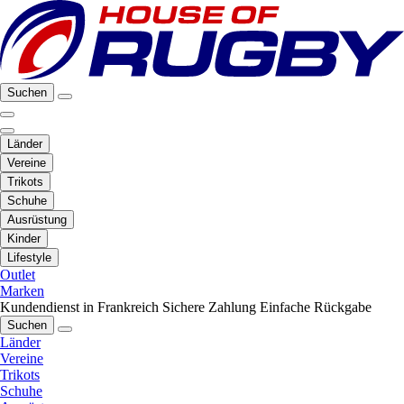
Suchen
Länder
Vereine
Trikots
Schuhe
Ausrüstung
Kinder
Lifestyle
Outlet
Marken
Kundendienst in Frankreich
Sichere Zahlung
Einfache Rückgabe
Suchen
Länder
Vereine
Trikots
Schuhe