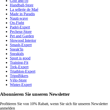
Golf and co
Handball-Store
La sellerie de Maé
Made in Paradis
Nauti-wave
On-Fight
Padel-Expert
Pecheur-Store
Pet and Garden
Slowood Interior
Smash-Expert
Sneak'In
Sneakids
Sport is good
Training-Fit
Trek-Expert
Triathlon-Expert
TripnBikers
Vélo-Store
Winter-Expert
Abonnieren Sie unseren Newsletter
Profitieren Sie von 10% Rabatt, wenn Sie sich für unseren Newsletter
anmelden