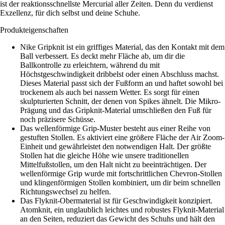
ist der reaktionsschnellste Mercurial aller Zeiten. Denn du verdienst
Exzellenz, für dich selbst und deine Schuhe.
Produkteigenschaften
Nike Gripknit ist ein griffiges Material, das den Kontakt mit dem
Ball verbessert. Es deckt mehr Fläche ab, um dir die
Ballkontrolle zu erleichtern, während du mit
Höchstgeschwindigkeit dribbelst oder einen Abschluss machst.
Dieses Material passt sich der Fußform an und haftet sowohl bei
trockenem als auch bei nassem Wetter. Es sorgt für einen
skulpturierten Schnitt, der denen von Spikes ähnelt. Die Mikro-
Prägung und das Gripknit-Material umschließen den Fuß für
noch präzisere Schüsse.
Das wellenförmige Grip-Muster besteht aus einer Reihe von
gestuften Stollen. Es aktiviert eine größere Fläche der Air Zoom-
Einheit und gewährleistet den notwendigen Halt. Der größte
Stollen hat die gleiche Höhe wie unsere traditionellen
Mittelfußstollen, um den Halt nicht zu beeinträchtigen. Der
wellenförmige Grip wurde mit fortschrittlichen Chevron-Stollen
und klingenförmigen Stollen kombiniert, um dir beim schnellen
Richtungswechsel zu helfen.
Das Flyknit-Obermaterial ist für Geschwindigkeit konzipiert.
Atomknit, ein unglaublich leichtes und robustes Flyknit-Material
an den Seiten, reduziert das Gewicht des Schuhs und hält den