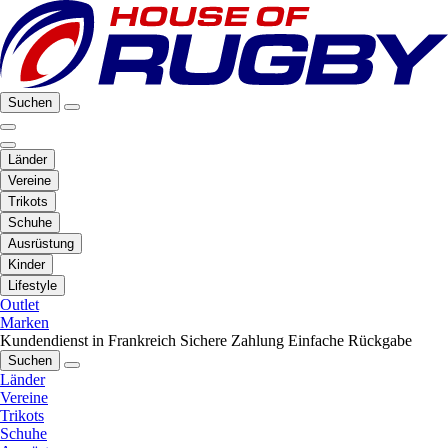
Suchen
Länder
Vereine
Trikots
Schuhe
Ausrüstung
Kinder
Lifestyle
Outlet
Marken
Kundendienst in Frankreich
Sichere Zahlung
Einfache Rückgabe
Suchen
Länder
Vereine
Trikots
Schuhe