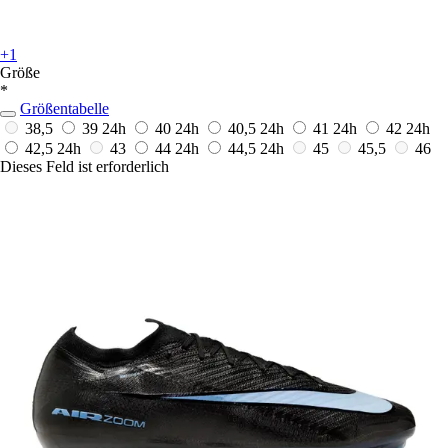
+1
Größe
*
Größentabelle
38,5
39
24h
40
24h
40,5
24h
41
24h
42
24h
42,5
24h
43
44
24h
44,5
24h
45
45,5
46
Dieses Feld ist erforderlich