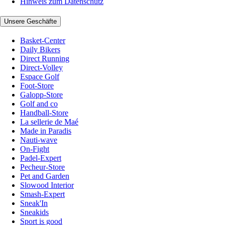
Hinweis zum Datenschutz
Unsere Geschäfte
Basket-Center
Daily Bikers
Direct Running
Direct-Volley
Espace Golf
Foot-Store
Galopp-Store
Golf and co
Handball-Store
La sellerie de Maé
Made in Paradis
Nauti-wave
On-Fight
Padel-Expert
Pecheur-Store
Pet and Garden
Slowood Interior
Smash-Expert
Sneak'In
Sneakids
Sport is good