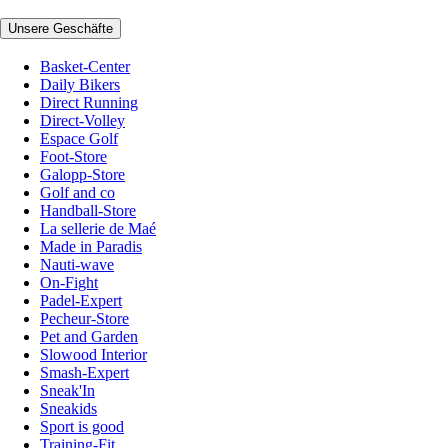
Unsere Geschäfte
Basket-Center
Daily Bikers
Direct Running
Direct-Volley
Espace Golf
Foot-Store
Galopp-Store
Golf and co
Handball-Store
La sellerie de Maé
Made in Paradis
Nauti-wave
On-Fight
Padel-Expert
Pecheur-Store
Pet and Garden
Slowood Interior
Smash-Expert
Sneak'In
Sneakids
Sport is good
Training-Fit