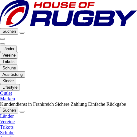
Suchen
Länder
Vereine
Trikots
Schuhe
Ausrüstung
Kinder
Lifestyle
Outlet
Marken
Kundendienst in Frankreich
Sichere Zahlung
Einfache Rückgabe
Suchen
Länder
Vereine
Trikots
Schuhe