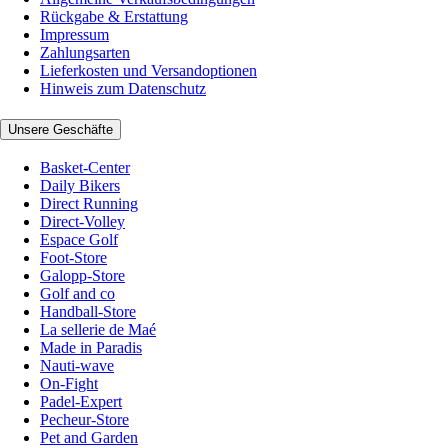
Rückgabe & Erstattung
Impressum
Zahlungsarten
Lieferkosten und Versandoptionen
Hinweis zum Datenschutz
Unsere Geschäfte
Basket-Center
Daily Bikers
Direct Running
Direct-Volley
Espace Golf
Foot-Store
Galopp-Store
Golf and co
Handball-Store
La sellerie de Maé
Made in Paradis
Nauti-wave
On-Fight
Padel-Expert
Pecheur-Store
Pet and Garden