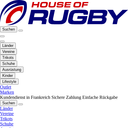
Suchen
Länder
Vereine
Trikots
Schuhe
Ausrüstung
Kinder
Lifestyle
Outlet
Marken
Kundendienst in Frankreich
Sichere Zahlung
Einfache Rückgabe
Suchen
Länder
Vereine
Trikots
Schuhe