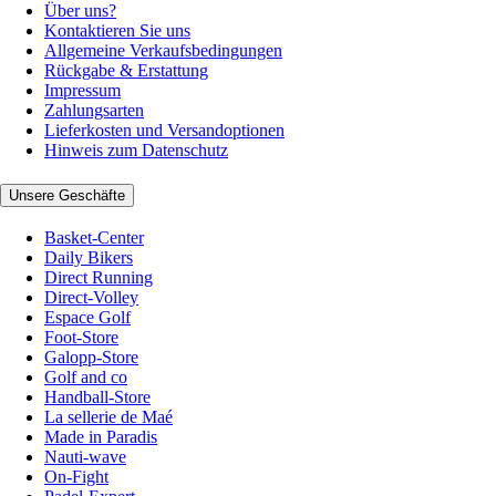
Über uns?
Kontaktieren Sie uns
Allgemeine Verkaufsbedingungen
Rückgabe & Erstattung
Impressum
Zahlungsarten
Lieferkosten und Versandoptionen
Hinweis zum Datenschutz
Unsere Geschäfte
Basket-Center
Daily Bikers
Direct Running
Direct-Volley
Espace Golf
Foot-Store
Galopp-Store
Golf and co
Handball-Store
La sellerie de Maé
Made in Paradis
Nauti-wave
On-Fight