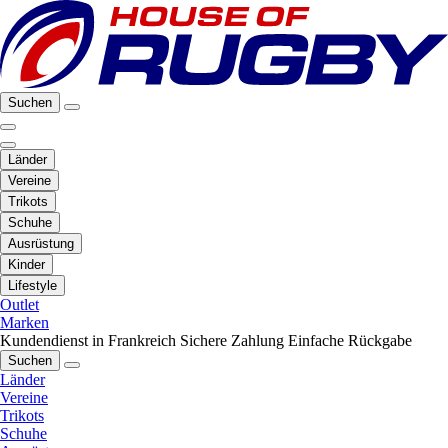
Suchen
Länder
Vereine
Trikots
Schuhe
Ausrüstung
Kinder
Lifestyle
Outlet
Marken
Kundendienst in Frankreich
Sichere Zahlung
Einfache Rückgabe
Suchen
Länder
Vereine
Trikots
Schuhe