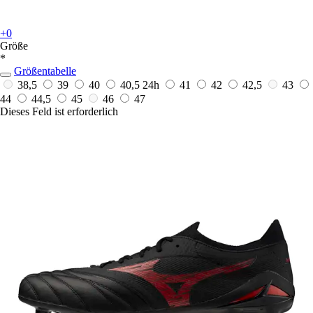
+0
Größe
*
Größentabelle
38,5
39
40
40,5
24h
41
42
42,5
43
44
44,5
45
46
47
Dieses Feld ist erforderlich