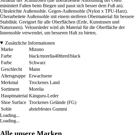
Struktur der Schnürösen (die überarbeitete Anordnung der Ösen
minimiert Falten beim Biegen und passt sich besser dem Fuß an).
Ultraleichte Außensohle. Gegen-Außensohle (Nylon x TPU-Harz).
Überarbeitete Außensohle mit einem steiferen Obermaterial für bessere
Stabilität. Geeignet für alle Oberflächen (Erde, Kunstrasen und
Naturrasen). Veloursleder wird als Material für die Oberfläche der
Innensohle verwendet, um besseren Halt zu bieten.
Zusätzliche Informationen
Marke
Mizuno
Farbe
black/morelia40thred/black
Farbe
Schwarz
Geschlecht
Mann
Altersgruppe
Erwachsene
Merkmal
Trockenes Land
Sortiment
Morelia
Hauptmaterial
Känguru-Leder
Shoe Surface
Trockenes Gelände (FG)
Sohle
abriebfestes Gummi
Loading...
Loading...
Alle unsere Marken