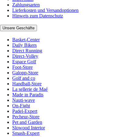
Zahlungsarten
Lieferkosten und Versandoptionen
Hinweis zum Datenschutz
Unsere Geschäfte
Basket-Center
Daily Bikers
Direct Running
Direct-Volley
Espace Golf
Foot-Store
Galopp-Store
Golf and co
Handball-Store
La sellerie de Maé
Made in Paradis
Nauti-wave
On-Fight
Padel-Expert
Pecheur-Store
Pet and Garden
Slowood Interior
Smash-Expert