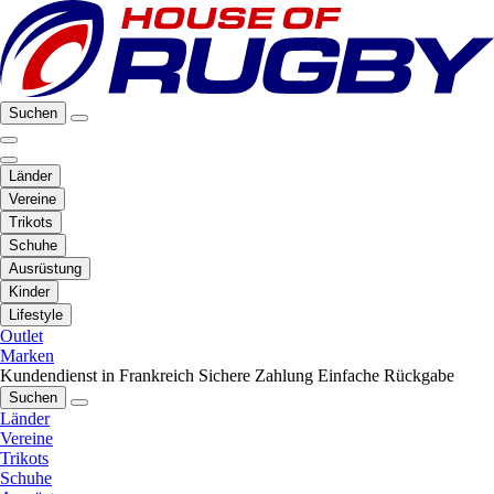
Suchen
Länder
Vereine
Trikots
Schuhe
Ausrüstung
Kinder
Lifestyle
Outlet
Marken
Kundendienst in Frankreich
Sichere Zahlung
Einfache Rückgabe
Suchen
Länder
Vereine
Trikots
Schuhe