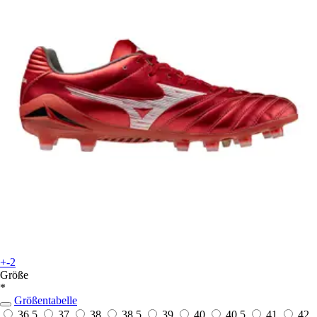
+-2
Größe
*
Größentabelle
36,5
37
38
38,5
39
40
40,5
41
42