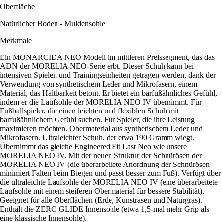
Oberfläche
Natürlicher Boden - Muldensohle
Merkmale
Ein MONARCIDA NEO Modell im mittleren Preissegment, das das
ADN der MORELIA NEO-Serie erbt. Dieser Schuh kann bei
intensiven Spielen und Trainingseinheiten getragen werden, dank der
Verwendung von synthetischem Leder und Mikrofasern, einem
Material, das Haltbarkeit betont. Er bietet ein barfußähnliches Gefühl,
indem er die Laufsohle der MORELIA NEO IV übernimmt. Für
Fußballspieler, die einen leichten und flexiblen Schuh mit
barfußähnlichem Gefühl suchen. Für Spieler, die ihre Leistung
maximieren möchten. Obermaterial aus synthetischem Leder und
Mikrofasern. Ultraleichter Schuh, der etwa 190 Gramm wiegt.
Übernimmt das gleiche Engineered Fit Last Neo wie unsere
MORELIA NEO IV. Mit der neuen Struktur der Schnürösen der
MORELIA NEO IV (die überarbeitete Anordnung der Schnürösen
minimiert Falten beim Biegen und passt besser zum Fuß). Verfügt über
die ultraleichte Laufsohle der MORELIA NEO IV (eine überarbeitete
Laufsohle mit einem steiferen Obermaterial für bessere Stabilität).
Geeignet für alle Oberflächen (Erde, Kunstrasen und Naturgras).
Enthält die ZERO GLIDE Innensohle (etwa 1,5-mal mehr Grip als
eine klassische Innensohle).