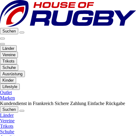
Suchen
Länder
Vereine
Trikots
Schuhe
Ausrüstung
Kinder
Lifestyle
Outlet
Marken
Kundendienst in Frankreich
Sichere Zahlung
Einfache Rückgabe
Suchen
Länder
Vereine
Trikots
Schuhe