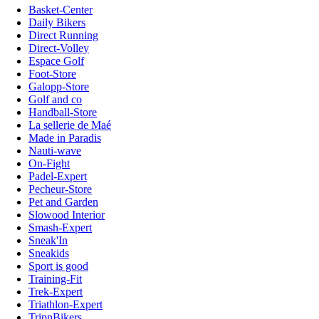
Basket-Center
Daily Bikers
Direct Running
Direct-Volley
Espace Golf
Foot-Store
Galopp-Store
Golf and co
Handball-Store
La sellerie de Maé
Made in Paradis
Nauti-wave
On-Fight
Padel-Expert
Pecheur-Store
Pet and Garden
Slowood Interior
Smash-Expert
Sneak'In
Sneakids
Sport is good
Training-Fit
Trek-Expert
Triathlon-Expert
TripnBikers