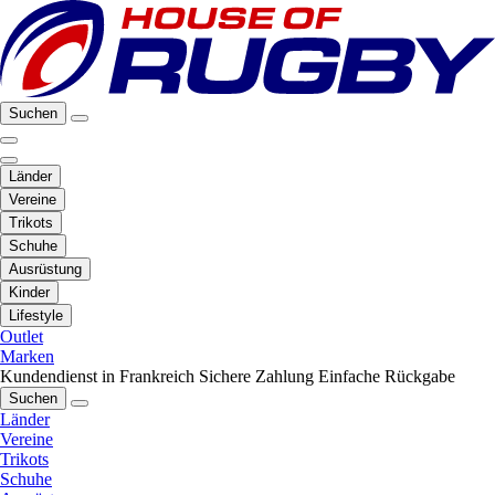
Suchen
Länder
Vereine
Trikots
Schuhe
Ausrüstung
Kinder
Lifestyle
Outlet
Marken
Kundendienst in Frankreich
Sichere Zahlung
Einfache Rückgabe
Suchen
Länder
Vereine
Trikots
Schuhe