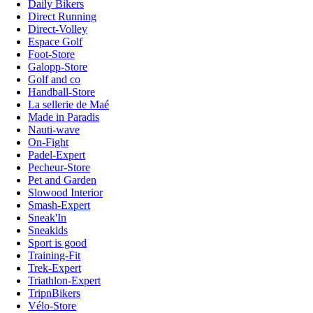
Daily Bikers
Direct Running
Direct-Volley
Espace Golf
Foot-Store
Galopp-Store
Golf and co
Handball-Store
La sellerie de Maé
Made in Paradis
Nauti-wave
On-Fight
Padel-Expert
Pecheur-Store
Pet and Garden
Slowood Interior
Smash-Expert
Sneak'In
Sneakids
Sport is good
Training-Fit
Trek-Expert
Triathlon-Expert
TripnBikers
Vélo-Store