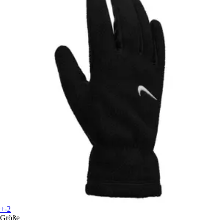
+-2
Größe