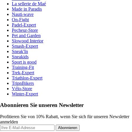
La sellerie de Maé
Made in Paradis
Nauti-wave
On-Fight
Padel-Expert
Pecheur-Store
Pet and Garden
Slowood Interior
Smash-Expert
Sneak'In
Sneakids
Sport is good
Training-Fit
Trek-Expert
Triathlon-Expert
TripnBikers
Vélo-Store
Winter-Expert
Abonnieren Sie unseren Newsletter
Profitieren Sie von 10% Rabatt, wenn Sie sich für unseren Newsletter
anmelden
Abonnieren