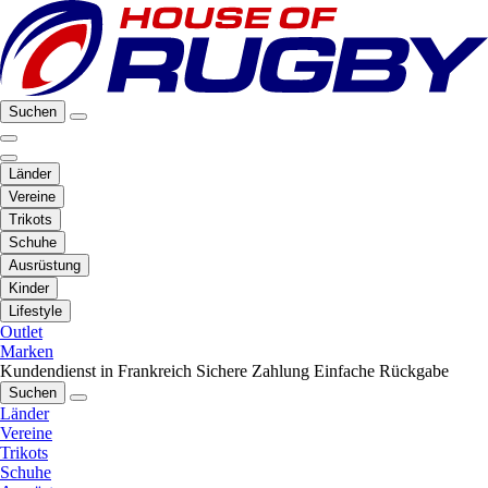
Suchen
Länder
Vereine
Trikots
Schuhe
Ausrüstung
Kinder
Lifestyle
Outlet
Marken
Kundendienst in Frankreich
Sichere Zahlung
Einfache Rückgabe
Suchen
Länder
Vereine
Trikots
Schuhe