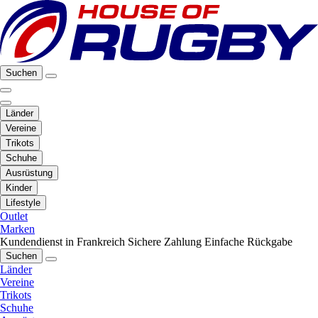
Suchen
Länder
Vereine
Trikots
Schuhe
Ausrüstung
Kinder
Lifestyle
Outlet
Marken
Kundendienst in Frankreich
Sichere Zahlung
Einfache Rückgabe
Suchen
Länder
Vereine
Trikots
Schuhe