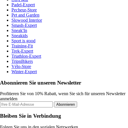
Padel-Expert
Pecheur-Store
Pet and Garden
Slowood Interior
Smash-Expert
Sneak'In
Sneakids
Sport is good
Training-Fit
Trek-Expert
Triathlon-Expert
TripnBikers
Vélo-Store
Winter-Expert
Abonnieren Sie unseren Newsletter
Profitieren Sie von 10% Rabatt, wenn Sie sich für unseren Newsletter
anmelden
Abonnieren
Bleiben Sie in Verbindung
Folgen Sie uns in den sozialen Netzwerken