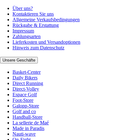
Über uns?
Kontaktieren Sie uns
Allgemeine Verkaufsbedingungen
Rückgabe & Erstattung
Impressum
Zahlungsarten
Lieferkosten und Versandoptionen
Hinweis zum Datenschutz
Unsere Geschäfte
Basket-Center
Daily Bikers
Direct Running
Direct-Volley
Espace Golf
Foot-Store
Galopp-Store
Golf and co
Handball-Store
La sellerie de Maé
Made in Paradis
Nauti-wave
On-Fight