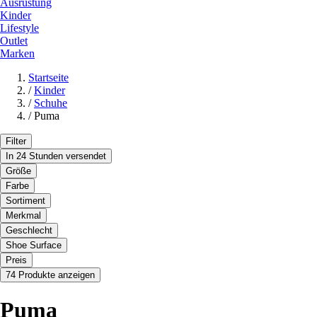
Ausrüstung
Kinder
Lifestyle
Outlet
Marken
Startseite
/
Kinder
/
Schuhe
/
Puma
Filter
In 24 Stunden versendet
Größe
Farbe
Sortiment
Merkmal
Geschlecht
Shoe Surface
Preis
74 Produkte anzeigen
Puma