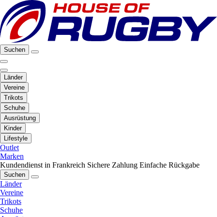
Suchen
Länder
Vereine
Trikots
Schuhe
Ausrüstung
Kinder
Lifestyle
Outlet
Marken
Kundendienst in Frankreich
Sichere Zahlung
Einfache Rückgabe
Suchen
Länder
Vereine
Trikots
Schuhe