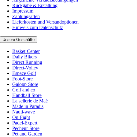
Rückgabe & Erstattung
Impressum
Zahlungsarten
Lieferkosten und Versandoptionen
Hinweis zum Datenschutz
Unsere Geschäfte
Basket-Center
Daily Bikers
Direct Running
Direct-Volley
Espace Golf
Foot-Store
Galopp-Store
Golf and co
Handball-Store
La sellerie de Maé
Made in Paradis
Nauti-wave
On-Fight
Padel-Expert
Pecheur-Store
Pet and Garden