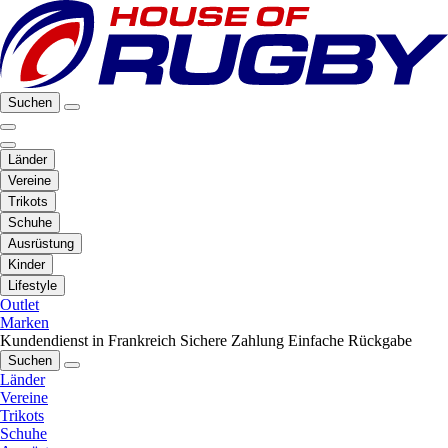
Suchen
Länder
Vereine
Trikots
Schuhe
Ausrüstung
Kinder
Lifestyle
Outlet
Marken
Kundendienst in Frankreich
Sichere Zahlung
Einfache Rückgabe
Suchen
Länder
Vereine
Trikots
Schuhe