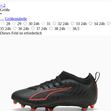
+-2
Größe
*
Größentabelle
28
29
30
24h
31
32
24h
33
24h
34
24h
35
24h
36
24h
37
24h
38
24h
38,5
Dieses Feld ist erforderlich