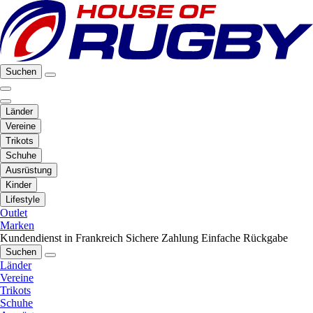
Suchen
Länder
Vereine
Trikots
Schuhe
Ausrüstung
Kinder
Lifestyle
Outlet
Marken
Kundendienst in Frankreich
Sichere Zahlung
Einfache Rückgabe
Suchen
Länder
Vereine
Trikots
Schuhe