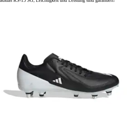
adidas RS-15 SG, Leichtigkeit und Leistung sind garantiert!