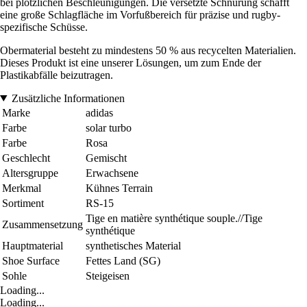
bei plötzlichen Beschleunigungen. Die versetzte Schnürung schafft
eine große Schlagfläche im Vorfußbereich für präzise und rugby-
spezifische Schüsse.
Obermaterial besteht zu mindestens 50 % aus recycelten Materialien.
Dieses Produkt ist eine unserer Lösungen, um zum Ende der
Plastikabfälle beizutragen.
Zusätzliche Informationen
Marke
adidas
Farbe
solar turbo
Farbe
Rosa
Geschlecht
Gemischt
Altersgruppe
Erwachsene
Merkmal
Kühnes Terrain
Sortiment
RS-15
Tige en matière synthétique souple.//Tige
Zusammensetzung
synthétique
Hauptmaterial
synthetisches Material
Shoe Surface
Fettes Land (SG)
Sohle
Steigeisen
Loading...
Loading...