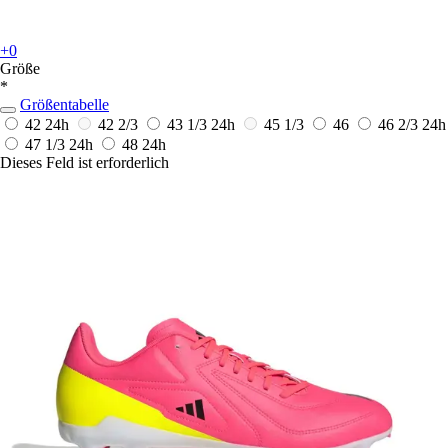
+0
Größe
*
Größentabelle
42
24h
42 2/3
43 1/3
24h
45 1/3
46
46 2/3
24h
47 1/3
24h
48
24h
Dieses Feld ist erforderlich