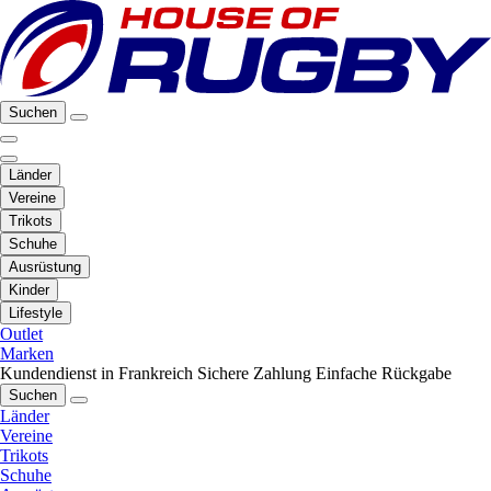
Suchen
Länder
Vereine
Trikots
Schuhe
Ausrüstung
Kinder
Lifestyle
Outlet
Marken
Kundendienst in Frankreich
Sichere Zahlung
Einfache Rückgabe
Suchen
Länder
Vereine
Trikots
Schuhe