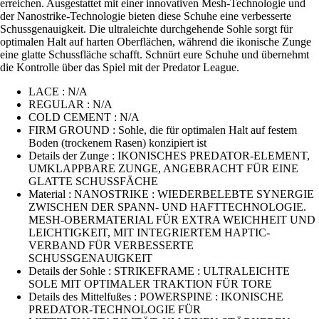
erreichen. Ausgestattet mit einer innovativen Mesh-Technologie und
der Nanostrike-Technologie bieten diese Schuhe eine verbesserte
Schussgenauigkeit. Die ultraleichte durchgehende Sohle sorgt für
optimalen Halt auf harten Oberflächen, während die ikonische Zunge
eine glatte Schussfläche schafft. Schnürt eure Schuhe und übernehmt
die Kontrolle über das Spiel mit der Predator League.
LACE : N/A
REGULAR : N/A
COLD CEMENT : N/A
FIRM GROUND : Sohle, die für optimalen Halt auf festem
Boden (trockenem Rasen) konzipiert ist
Details der Zunge : IKONISCHES PREDATOR-ELEMENT,
UMKLAPPBARE ZUNGE, ANGEBRACHT FÜR EINE
GLATTE SCHUSSFÄCHE
Material : NANOSTRIKE : WIEDERBELEBTE SYNERGIE
ZWISCHEN DER SPANN- UND HAFTTECHNOLOGIE.
MESH-OBERMATERIAL FÜR EXTRA WEICHHEIT UND
LEICHTIGKEIT, MIT INTEGRIERTEM HAPTIC-
VERBAND FÜR VERBESSERTE
SCHUSSGENAUIGKEIT
Details der Sohle : STRIKEFRAME : ULTRALEICHTE
SOLE MIT OPTIMALER TRAKTION FÜR TORE
Details des Mittelfußes : POWERSPINE : IKONISCHE
PREDATOR-TECHNOLOGIE FÜR