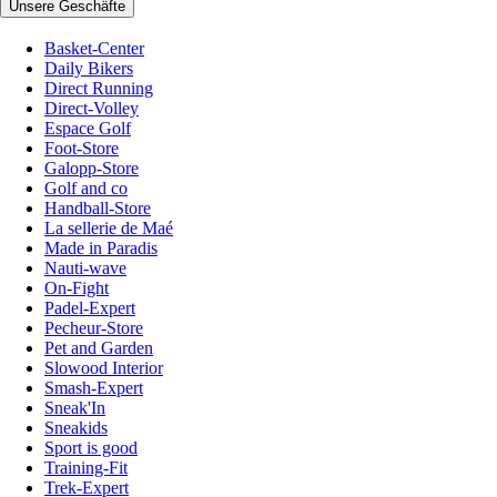
Unsere Geschäfte
Basket-Center
Daily Bikers
Direct Running
Direct-Volley
Espace Golf
Foot-Store
Galopp-Store
Golf and co
Handball-Store
La sellerie de Maé
Made in Paradis
Nauti-wave
On-Fight
Padel-Expert
Pecheur-Store
Pet and Garden
Slowood Interior
Smash-Expert
Sneak'In
Sneakids
Sport is good
Training-Fit
Trek-Expert