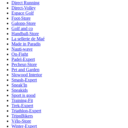
Direct Running
Direct-Volley
Espace Golf
Foot-Store
Galopp-Store
Golf and co
Handball-Store
La sellerie de Maé
Made in Paradis
Nauti-wave
On-Fight
Padel-Expert
Pecheur-Store
Pet and Garden
Slowood Interior
Smash-Expert
Sneak'In
Sneakids
Sport is good
Training-Fit
Trek-Expert
Triathlon-Expert
TripnBikers
Vélo-Store
Winter-Expert