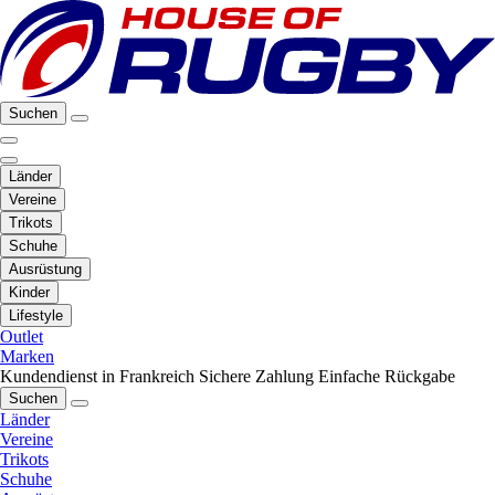
Suchen
Länder
Vereine
Trikots
Schuhe
Ausrüstung
Kinder
Lifestyle
Outlet
Marken
Kundendienst in Frankreich
Sichere Zahlung
Einfache Rückgabe
Suchen
Länder
Vereine
Trikots
Schuhe