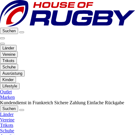
Suchen
Länder
Vereine
Trikots
Schuhe
Ausrüstung
Kinder
Lifestyle
Outlet
Marken
Kundendienst in Frankreich
Sichere Zahlung
Einfache Rückgabe
Suchen
Länder
Vereine
Trikots
Schuhe