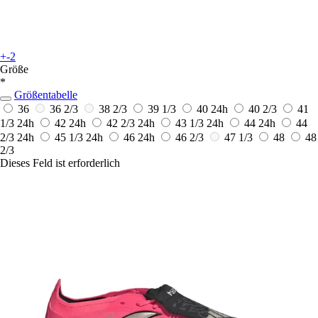
+-2
Größe
*
Größentabelle
36
36 2/3
38 2/3
39 1/3
40
24h
40 2/3
41
1/3
24h
42
24h
42 2/3
24h
43 1/3
24h
44
24h
44
2/3
24h
45 1/3
24h
46
24h
46 2/3
47 1/3
48
48
2/3
Dieses Feld ist erforderlich