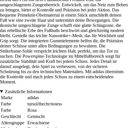
umgeschlagenem Zungenbereich. Entwickelt, um das Netz zum Beben
zu bringen, bietet er Kontrolle und Präzision bei jeder Aktion. Das
bequeme Primeknit-Obermaterial in einem Stück umschließt deinen
Fuß wie eine zweite Haut und unterstützt deine Bewegungen. Die
ikonische umgeschlagene Zunge schafft eine glatte Schlagzone, die
das rebellische Erbe des Fußballs beschwört und gleichzeitig modern
bleibt. Genieße das leichte Nanostrike+-Mesh, das für Weichheit und
Grip sorgt. Die integrierten Gummielemente helfen dir, die Präzision
deiner Schüsse unter allen Bedingungen zu bewahren. Die
Strikeframe-Sohle verspricht leichten Halt, perfekt, um das Tor zu
suchen. Die Powerspine-Technologie im Mittelfußbereich sorgt für
zusätzliche Stabilität und Kraft bei jedem Schuss. Jedes Detail ist
darauf ausgelegt, dein Spiel zu verbessern, von der sicheren
Schnürung bis zu den technischen Materialien. Mit adidas übernimm
die Kontrolle und mach jeden Schuss zu einem entscheidenden
Moment.
Zusätzliche Informationen
Marke
adidas
Farbe
tursol/thechr/noiess
Farbe
Rosa
Geschlecht
Gemischt
Altersgruppe
Erwachsene