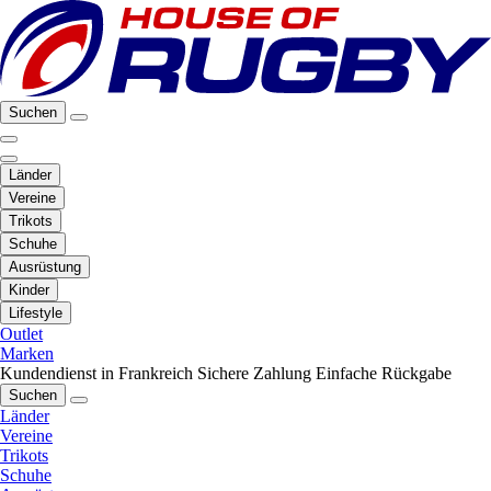
Suchen
Länder
Vereine
Trikots
Schuhe
Ausrüstung
Kinder
Lifestyle
Outlet
Marken
Kundendienst in Frankreich
Sichere Zahlung
Einfache Rückgabe
Suchen
Länder
Vereine
Trikots
Schuhe