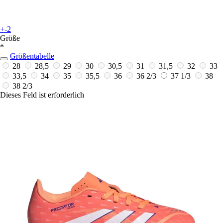
+-2
Größe
*
Größentabelle
28
28,5
29
30
30,5
31
31,5
32
33
33,5
34
35
35,5
36
36 2/3
37 1/3
38
38 2/3
Dieses Feld ist erforderlich