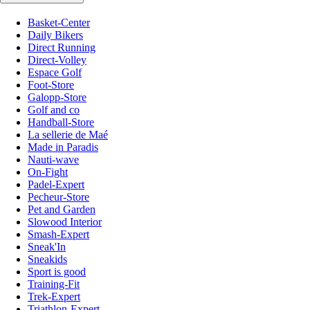
Basket-Center
Daily Bikers
Direct Running
Direct-Volley
Espace Golf
Foot-Store
Galopp-Store
Golf and co
Handball-Store
La sellerie de Maé
Made in Paradis
Nauti-wave
On-Fight
Padel-Expert
Pecheur-Store
Pet and Garden
Slowood Interior
Smash-Expert
Sneak'In
Sneakids
Sport is good
Training-Fit
Trek-Expert
Triathlon-Expert