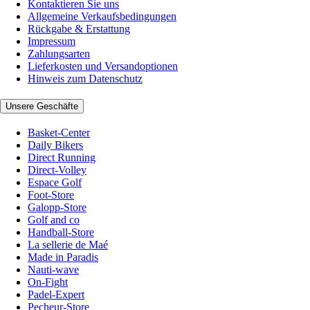
Kontaktieren Sie uns
Allgemeine Verkaufsbedingungen
Rückgabe & Erstattung
Impressum
Zahlungsarten
Lieferkosten und Versandoptionen
Hinweis zum Datenschutz
Unsere Geschäfte
Basket-Center
Daily Bikers
Direct Running
Direct-Volley
Espace Golf
Foot-Store
Galopp-Store
Golf and co
Handball-Store
La sellerie de Maé
Made in Paradis
Nauti-wave
On-Fight
Padel-Expert
Pecheur-Store