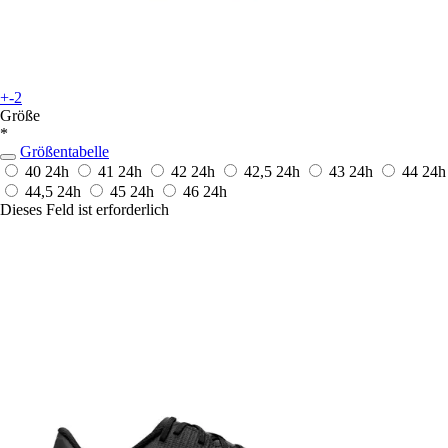
+-2
Größe
*
Größentabelle
40
24h
41
24h
42
24h
42,5
24h
43
24h
44
24h
44,5
24h
45
24h
46
24h
Dieses Feld ist erforderlich