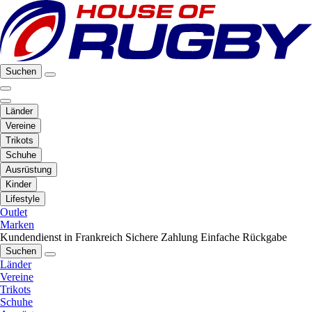
Suchen
Länder
Vereine
Trikots
Schuhe
Ausrüstung
Kinder
Lifestyle
Outlet
Marken
Kundendienst in Frankreich
Sichere Zahlung
Einfache Rückgabe
Suchen
Länder
Vereine
Trikots
Schuhe