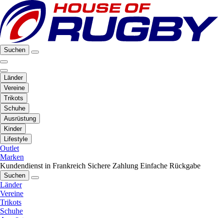
Suchen
Länder
Vereine
Trikots
Schuhe
Ausrüstung
Kinder
Lifestyle
Outlet
Marken
Kundendienst in Frankreich
Sichere Zahlung
Einfache Rückgabe
Suchen
Länder
Vereine
Trikots
Schuhe