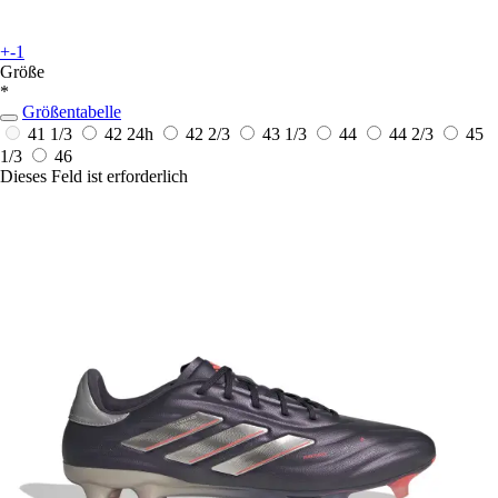
+-1
Größe
*
Größentabelle
41 1/3
42
24h
42 2/3
43 1/3
44
44 2/3
45
1/3
46
Dieses Feld ist erforderlich