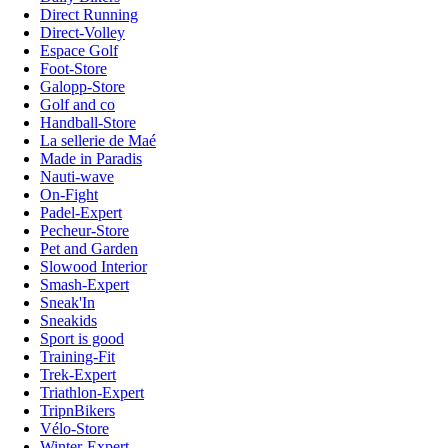
Direct Running
Direct-Volley
Espace Golf
Foot-Store
Galopp-Store
Golf and co
Handball-Store
La sellerie de Maé
Made in Paradis
Nauti-wave
On-Fight
Padel-Expert
Pecheur-Store
Pet and Garden
Slowood Interior
Smash-Expert
Sneak'In
Sneakids
Sport is good
Training-Fit
Trek-Expert
Triathlon-Expert
TripnBikers
Vélo-Store
Winter-Expert