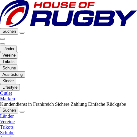
Suchen
Länder
Vereine
Trikots
Schuhe
Ausrüstung
Kinder
Lifestyle
Outlet
Marken
Kundendienst in Frankreich
Sichere Zahlung
Einfache Rückgabe
Suchen
Länder
Vereine
Trikots
Schuhe