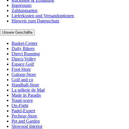
Rückgabe & Erstattung
Impressum
Zahlungsarten
Lieferkosten und Versandoptionen
Hinweis zum Datenschutz
Unsere Geschäfte
Basket-Center
Daily Bikers
Direct Running
Direct-Volley
Espace Golf
Foot-Store
Galopp-Store
Golf and co
Handball-Store
La sellerie de Maé
Made in Paradis
Nauti-wave
On-Fight
Padel-Expert
Pecheur-Store
Pet and Garden
Slowood Interior