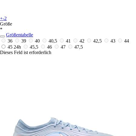
+-2
Größe
*
Größentabelle
36
39
40
40,5
41
42
42,5
43
44
45
24h
45,5
46
47
47,5
Dieses Feld ist erforderlich