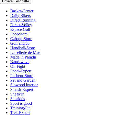
Unsere Geschäfte
Basket-Center
Daily Bikers
Direct Running
Direct-Volley
Espace Golf
Foot-Store
Galopp-Store
Golf and co
Handball-Store
La sellerie de Maé
Made in Paradis
Nauti-wave
On-Fight
Padel-Expert
Pecheur-Store
Pet and Garden
Slowood Interior
Smash-Expert
Sneak'In
Sneakids
Sport is good
Training-Fit
Trek-Expert