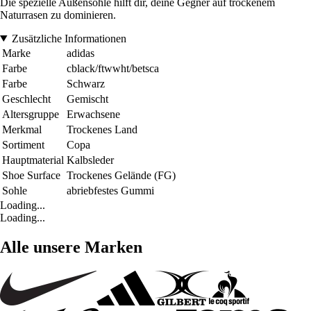
Die spezielle Außensohle hilft dir, deine Gegner auf trockenem
Naturrasen zu dominieren.
Zusätzliche Informationen
Marke
adidas
Farbe
cblack/ftwwht/betsca
Farbe
Schwarz
Geschlecht
Gemischt
Altersgruppe
Erwachsene
Merkmal
Trockenes Land
Sortiment
Copa
Hauptmaterial
Kalbsleder
Shoe Surface
Trockenes Gelände (FG)
Sohle
abriebfestes Gummi
Loading...
Loading...
Alle unsere Marken