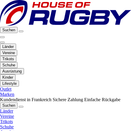
Suchen
Länder
Vereine
Trikots
Schuhe
Ausrüstung
Kinder
Lifestyle
Outlet
Marken
Kundendienst in Frankreich
Sichere Zahlung
Einfache Rückgabe
Suchen
Länder
Vereine
Trikots
Schuhe