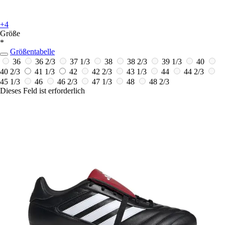
+4
Größe
*
Größentabelle
36
36 2/3
37 1/3
38
38 2/3
39 1/3
40
40 2/3
41 1/3
42
42 2/3
43 1/3
44
44 2/3
45 1/3
46
46 2/3
47 1/3
48
48 2/3
Dieses Feld ist erforderlich