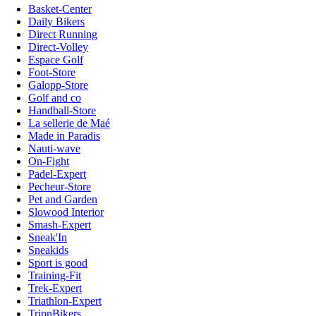
Basket-Center
Daily Bikers
Direct Running
Direct-Volley
Espace Golf
Foot-Store
Galopp-Store
Golf and co
Handball-Store
La sellerie de Maé
Made in Paradis
Nauti-wave
On-Fight
Padel-Expert
Pecheur-Store
Pet and Garden
Slowood Interior
Smash-Expert
Sneak'In
Sneakids
Sport is good
Training-Fit
Trek-Expert
Triathlon-Expert
TripnBikers