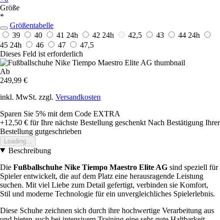
Größe
*
Größentabelle
39
40
41
24h
42
24h
42,5
43
44
24h
45
24h
46
47
47,5
Dieses Feld ist erforderlich
Ab
249,99 €
inkl. MwSt. zzgl.
Versandkosten
Sparen Sie 5%
mit dem Code
EXTRA
+12,50 €
für Ihre nächste Bestellung geschenkt
Nach Bestätigung Ihrer
Bestellung gutgeschrieben
Loading...
Beschreibung
Die
Fußballschuhe Nike Tiempo Maestro Elite AG
sind speziell für
Spieler entwickelt, die auf dem Platz eine herausragende Leistung
suchen. Mit viel Liebe zum Detail gefertigt, verbinden sie Komfort,
Stil und moderne Technologie für ein unvergleichliches Spielerlebnis.
Diese Schuhe zeichnen sich durch ihre hochwertige Verarbeitung aus
und bieten auch bei intensivem Training eine sehr gute Haltbarkeit.