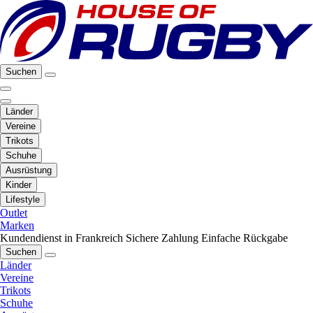
Suchen
Länder
Vereine
Trikots
Schuhe
Ausrüstung
Kinder
Lifestyle
Outlet
Marken
Kundendienst in Frankreich
Sichere Zahlung
Einfache Rückgabe
Suchen
Länder
Vereine
Trikots
Schuhe