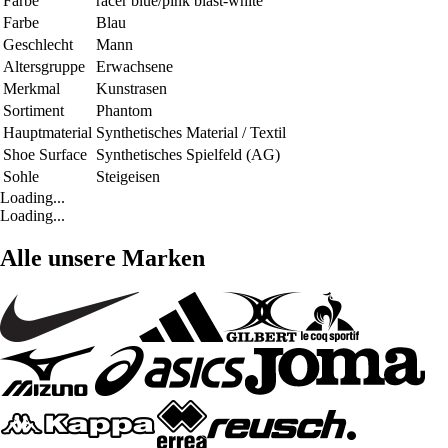
Farbe
racer blue/pink blast-white
Farbe
Blau
Geschlecht
Mann
Altersgruppe
Erwachsene
Merkmal
Kunstrasen
Sortiment
Phantom
Hauptmaterial
Synthetisches Material / Textil
Shoe Surface
Synthetisches Spielfeld (AG)
Sohle
Steigeisen
Loading...
Loading...
Alle unsere Marken