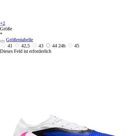
+2
Größe
*
Größentabelle
41
42,5
43
44
24h
45
Dieses Feld ist erforderlich