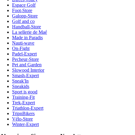
Espace Golf
Foot-Store
Galopp-Store
Golf and co
Handball-Store
La sellerie de Maé
Made in Paradis
Nauti-wave
On-Fight
Padel-Expert
Pecheur-Store
Pet and Garden
Slowood Interior
Smash-Expert
Sneak'In
Sneakids
Sport is good
Training-Fit
Trek-Expert
Triathlon-Expert
TripnBikers
Vélo-Store
Winter-Expert