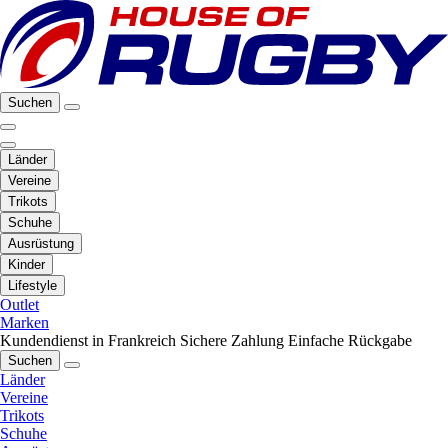
Suchen
Länder
Vereine
Trikots
Schuhe
Ausrüstung
Kinder
Lifestyle
Outlet
Marken
Kundendienst in Frankreich
Sichere Zahlung
Einfache Rückgabe
Suchen
Länder
Vereine
Trikots
Schuhe