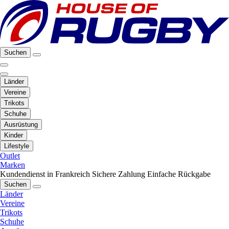
Suchen
Länder
Vereine
Trikots
Schuhe
Ausrüstung
Kinder
Lifestyle
Outlet
Marken
Kundendienst in Frankreich
Sichere Zahlung
Einfache Rückgabe
Suchen
Länder
Vereine
Trikots
Schuhe