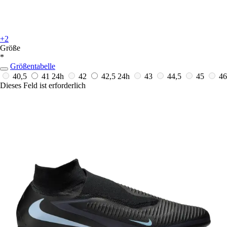
+2
Größe
*
Größentabelle
40,5
41
24h
42
42,5
24h
43
44,5
45
46
Dieses Feld ist erforderlich