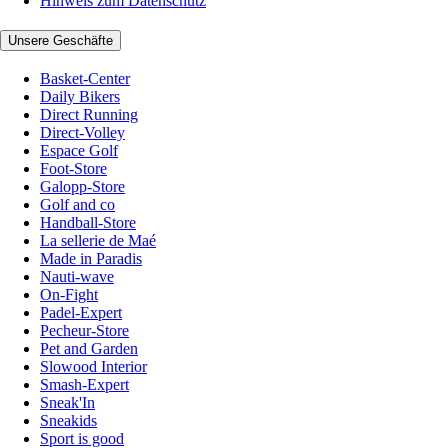
Hinweis zum Datenschutz
Unsere Geschäfte
Basket-Center
Daily Bikers
Direct Running
Direct-Volley
Espace Golf
Foot-Store
Galopp-Store
Golf and co
Handball-Store
La sellerie de Maé
Made in Paradis
Nauti-wave
On-Fight
Padel-Expert
Pecheur-Store
Pet and Garden
Slowood Interior
Smash-Expert
Sneak'In
Sneakids
Sport is good