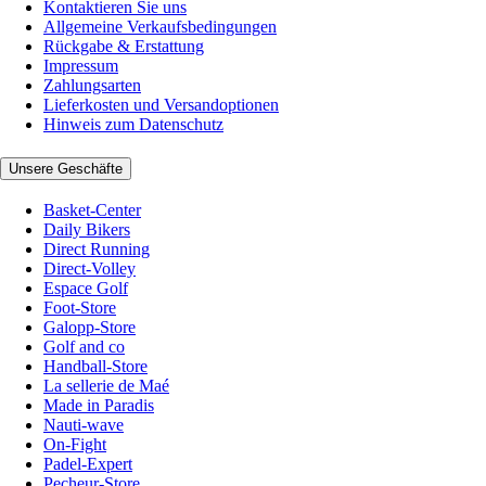
Kontaktieren Sie uns
Allgemeine Verkaufsbedingungen
Rückgabe & Erstattung
Impressum
Zahlungsarten
Lieferkosten und Versandoptionen
Hinweis zum Datenschutz
Unsere Geschäfte
Basket-Center
Daily Bikers
Direct Running
Direct-Volley
Espace Golf
Foot-Store
Galopp-Store
Golf and co
Handball-Store
La sellerie de Maé
Made in Paradis
Nauti-wave
On-Fight
Padel-Expert
Pecheur-Store