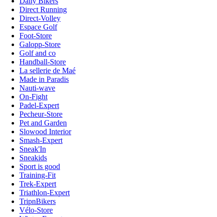
Daily Bikers
Direct Running
Direct-Volley
Espace Golf
Foot-Store
Galopp-Store
Golf and co
Handball-Store
La sellerie de Maé
Made in Paradis
Nauti-wave
On-Fight
Padel-Expert
Pecheur-Store
Pet and Garden
Slowood Interior
Smash-Expert
Sneak'In
Sneakids
Sport is good
Training-Fit
Trek-Expert
Triathlon-Expert
TripnBikers
Vélo-Store