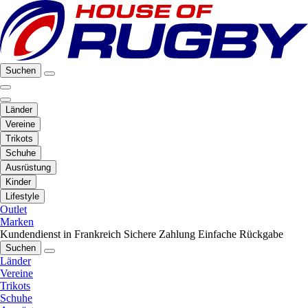
Suchen
Länder
Vereine
Trikots
Schuhe
Ausrüstung
Kinder
Lifestyle
Outlet
Marken
Kundendienst in Frankreich
Sichere Zahlung
Einfache Rückgabe
Suchen
Länder
Vereine
Trikots
Schuhe