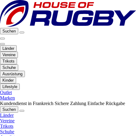
Suchen
Länder
Vereine
Trikots
Schuhe
Ausrüstung
Kinder
Lifestyle
Outlet
Marken
Kundendienst in Frankreich
Sichere Zahlung
Einfache Rückgabe
Suchen
Länder
Vereine
Trikots
Schuhe