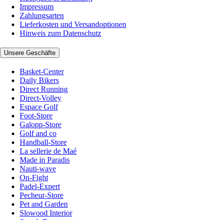
Impressum
Zahlungsarten
Lieferkosten und Versandoptionen
Hinweis zum Datenschutz
Unsere Geschäfte
Basket-Center
Daily Bikers
Direct Running
Direct-Volley
Espace Golf
Foot-Store
Galopp-Store
Golf and co
Handball-Store
La sellerie de Maé
Made in Paradis
Nauti-wave
On-Fight
Padel-Expert
Pecheur-Store
Pet and Garden
Slowood Interior