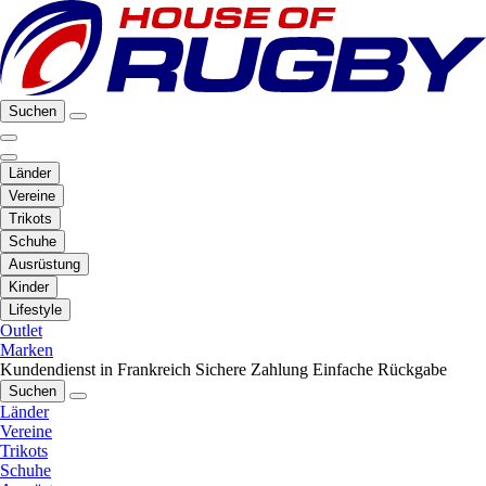
Suchen
Länder
Vereine
Trikots
Schuhe
Ausrüstung
Kinder
Lifestyle
Outlet
Marken
Kundendienst in Frankreich
Sichere Zahlung
Einfache Rückgabe
Suchen
Länder
Vereine
Trikots
Schuhe