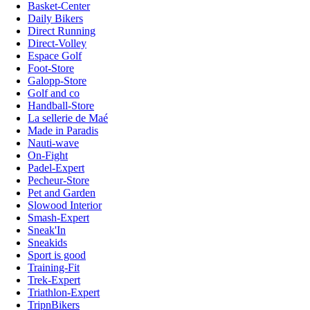
Basket-Center
Daily Bikers
Direct Running
Direct-Volley
Espace Golf
Foot-Store
Galopp-Store
Golf and co
Handball-Store
La sellerie de Maé
Made in Paradis
Nauti-wave
On-Fight
Padel-Expert
Pecheur-Store
Pet and Garden
Slowood Interior
Smash-Expert
Sneak'In
Sneakids
Sport is good
Training-Fit
Trek-Expert
Triathlon-Expert
TripnBikers