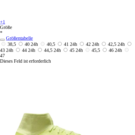
+1
Größe
*
Größentabelle
38,5
40
24h
40,5
41
24h
42
24h
42,5
24h
43
24h
44
24h
44,5
24h
45
24h
45,5
46
24h
47
Dieses Feld ist erforderlich