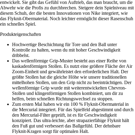
entwickelt. Sie gibt das Gefühl von Auftrieb, das man braucht, um die
Abwehr wie die Profis zu durchbrechen. Steigere dein Spielniveau mit
diesem Schuh, der die besten Innovationen von Nike integriert, wie
das Flyknit-Obermaterial. Noch leichter ermöglicht dieser Rasenschuh
ein schnelles Spiel.
Produkteigenschaften
Hochwertige Beschichtung für Tore und den Ball unter
Kontrolle zu halten, wenn du mit hoher Geschwindigkeit
dribbelst.
Das wellenförmige Grip-Muster besteht aus einer Reihe von
kaskadenförmigen Stollen. Es nutzt eine größere Fläche der Air
Zoom-Einheit und gewährleistet den erforderlichen Halt. Der
größte Stollen hat die gleiche Höhe wie unsere traditionellen
mittelhohen Stollen, um den Grip nicht zu beeinträchtigen. Der
wellenförmige Grip wurde mit weiterentwickelten Chevron-
Stollen und klingenförmigen Stollen kombiniert, um dir zu
helfen, beim schnellen Richtungswechsel zu stoppen.
Zum ersten Mal haben wir ein 100 % Flyknit-Obermaterial in
die Mercurial integriert. Für das Spielfeld abgestimmt und durch
den Mercurial-Filter geprüft, ist es für Geschwindigkeit
konzipiert. Das ultra-leichte, aber strapazierfähige Flyknit hält
den Fuß gut und verbessert das Ballgefühl. Der dehnbare
Flyknit-Kragen sorgt für optimalen Halt.