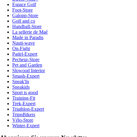
Espace Golf
Foot-Store
Galopp-Store
Golf and co
Handball-Store
La sellerie de Maé
Made in Paradis
Nauti-wave
On-Fight
Padel-Expert
Pecheur-Store
Pet and Garden
Slowood Interior
Smash-Expert
Sneak'In
Sneakids
Sport is good
Training-Fit
Trek-Expert
Triathlon-Expert
TripnBikers
Vélo-Store
Winter-Expert