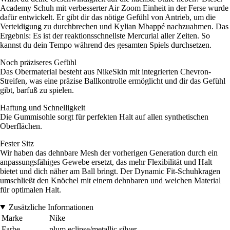
Academy Schuh mit verbesserter Air Zoom Einheit in der Ferse wurde
dafür entwickelt. Er gibt dir das nötige Gefühl von Antrieb, um die
Verteidigung zu durchbrechen und Kylian Mbappé nachzuahmen. Das
Ergebnis: Es ist der reaktionsschnellste Mercurial aller Zeiten. So
kannst du dein Tempo während des gesamten Spiels durchsetzen.
Noch präziseres Gefühl
Das Obermaterial besteht aus NikeSkin mit integrierten Chevron-
Streifen, was eine präzise Ballkontrolle ermöglicht und dir das Gefühl
gibt, barfuß zu spielen.
Haftung und Schnelligkeit
Die Gummisohle sorgt für perfekten Halt auf allen synthetischen
Oberflächen.
Fester Sitz
Wir haben das dehnbare Mesh der vorherigen Generation durch ein
anpassungsfähiges Gewebe ersetzt, das mehr Flexibilität und Halt
bietet und dich näher am Ball bringt. Der Dynamic Fit-Schuhkragen
umschließt den Knöchel mit einem dehnbaren und weichen Material
für optimalen Halt.
Zusätzliche Informationen
Marke
Nike
Farbe
plum eclipse/metallic silver