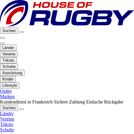
Suchen
Länder
Vereine
Trikots
Schuhe
Ausrüstung
Kinder
Lifestyle
Outlet
Marken
Kundendienst in Frankreich
Sichere Zahlung
Einfache Rückgabe
Suchen
Länder
Vereine
Trikots
Schuhe