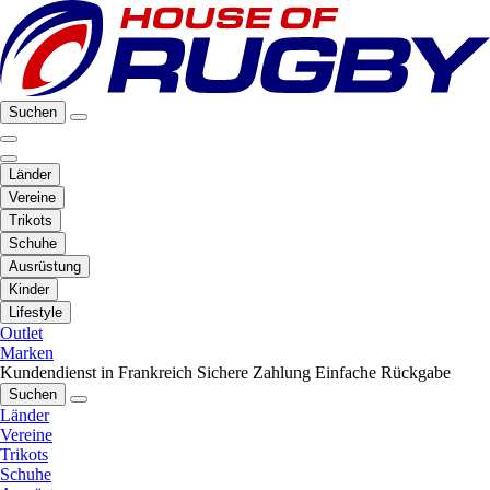
Suchen
Länder
Vereine
Trikots
Schuhe
Ausrüstung
Kinder
Lifestyle
Outlet
Marken
Kundendienst in Frankreich
Sichere Zahlung
Einfache Rückgabe
Suchen
Länder
Vereine
Trikots
Schuhe