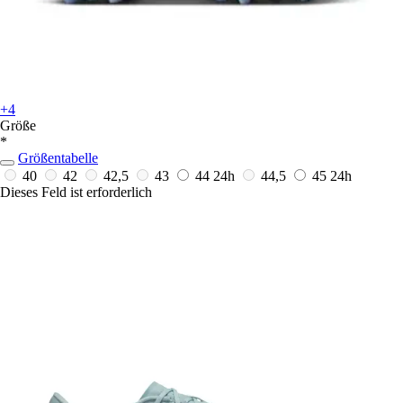
+4
Größe
*
Größentabelle
40
42
42,5
43
44
24h
44,5
45
24h
Dieses Feld ist erforderlich