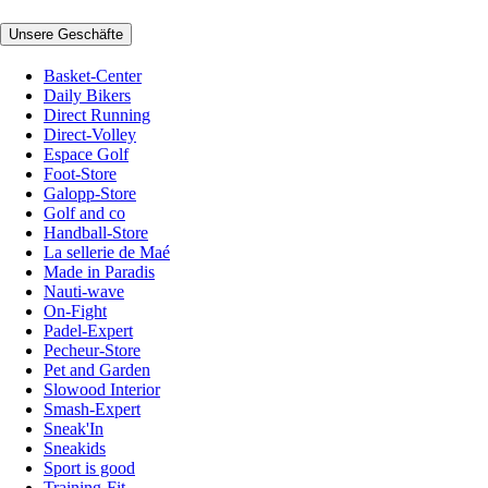
Unsere Geschäfte
Basket-Center
Daily Bikers
Direct Running
Direct-Volley
Espace Golf
Foot-Store
Galopp-Store
Golf and co
Handball-Store
La sellerie de Maé
Made in Paradis
Nauti-wave
On-Fight
Padel-Expert
Pecheur-Store
Pet and Garden
Slowood Interior
Smash-Expert
Sneak'In
Sneakids
Sport is good
Training-Fit