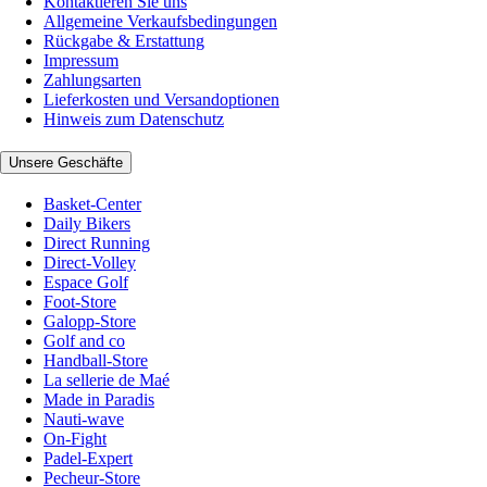
Kontaktieren Sie uns
Allgemeine Verkaufsbedingungen
Rückgabe & Erstattung
Impressum
Zahlungsarten
Lieferkosten und Versandoptionen
Hinweis zum Datenschutz
Unsere Geschäfte
Basket-Center
Daily Bikers
Direct Running
Direct-Volley
Espace Golf
Foot-Store
Galopp-Store
Golf and co
Handball-Store
La sellerie de Maé
Made in Paradis
Nauti-wave
On-Fight
Padel-Expert
Pecheur-Store