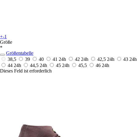
+-1
Größe
*
Größentabelle
38,5
39
40
41
24h
42
24h
42,5
24h
43
24h
44
24h
44,5
24h
45
24h
45,5
46
24h
Dieses Feld ist erforderlich