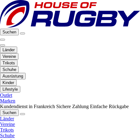
Suchen
Länder
Vereine
Trikots
Schuhe
Ausrüstung
Kinder
Lifestyle
Outlet
Marken
Kundendienst in Frankreich
Sichere Zahlung
Einfache Rückgabe
Suchen
Länder
Vereine
Trikots
Schuhe