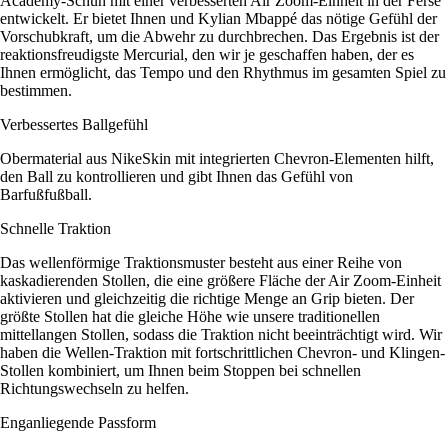
Academy-Schuh mit einer verbesserten Air Zoom-Einheit in der Ferse
entwickelt. Er bietet Ihnen und Kylian Mbappé das nötige Gefühl der
Vorschubkraft, um die Abwehr zu durchbrechen. Das Ergebnis ist der
reaktionsfreudigste Mercurial, den wir je geschaffen haben, der es
Ihnen ermöglicht, das Tempo und den Rhythmus im gesamten Spiel zu
bestimmen.
Verbessertes Ballgefühl
Obermaterial aus NikeSkin mit integrierten Chevron-Elementen hilft,
den Ball zu kontrollieren und gibt Ihnen das Gefühl von
Barfußfußball.
Schnelle Traktion
Das wellenförmige Traktionsmuster besteht aus einer Reihe von
kaskadierenden Stollen, die eine größere Fläche der Air Zoom-Einheit
aktivieren und gleichzeitig die richtige Menge an Grip bieten. Der
größte Stollen hat die gleiche Höhe wie unsere traditionellen
mittellangen Stollen, sodass die Traktion nicht beeinträchtigt wird. Wir
haben die Wellen-Traktion mit fortschrittlichen Chevron- und Klingen-
Stollen kombiniert, um Ihnen beim Stoppen bei schnellen
Richtungswechseln zu helfen.
Enganliegende Passform