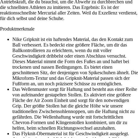
Antriebskraft, die du brauchst, um die Abwehr zu durchbrechen und
die schnellsten Athleten zu imitieren. Das Ergebnis: Es ist der
reaktionsschnellste Mercurial aller Zeiten. Weil du Exzellenz verdienst,
für dich selbst und deine Schuhe.
Produktmerkmale
Nike Gripknit ist ein haftendes Material, das den Kontakt zum
Ball verbessert. Es bedeckt eine größere Fläche, um dir das
Ballkontrollieren zu erleichtern, wenn du mit voller
Geschwindigkeit dribbelst oder einen Abschluss versuchst.
Dieses Material nimmt die Form des Fußes an und haftet bei
trockenen und nassen Bedingungen. Es bietet einen
geschnittenen Sitz, der denjenigen von Spikeschuhen ähnelt. Die
Mikroform-Textur und das Gripknit-Material passen sich der
Fußform an, um noch präzisere Schüsse zu ermöglichen.
Das Wellenmuster sorgt für Haftung und besteht aus einer Reihe
von aufeinander gestapelten Stollen. Es aktiviert eine größere
Fläche der Air Zoom Einheit und sorgt für den notwendigen
Grip. Der größte Stollen hat die gleiche Höhe wie unsere
traditionellen Zwischensohlennoppen, um die Haftung nicht zu
gefährden. Die Wellenhaftung wurde mit fortschrittlichen
Chevron-Formen und Klingenstollen kombiniert, um dir zu
helfen, beim schnellen Richtungswechsel anzuhalten.
Das Flyknit-Obermaterial ist für Geschwindigkeit ausgelegt.