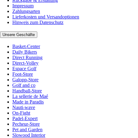
Rückgabe & Erstattung
Impressum
Zahlungsarten
Lieferkosten und Versandoptionen
Hinweis zum Datenschutz
Unsere Geschäfte
Basket-Center
Daily Bikers
Direct Running
Direct-Volley
Espace Golf
Foot-Store
Galopp-Store
Golf and co
Handball-Store
La sellerie de Maé
Made in Paradis
Nauti-wave
On-Fight
Padel-Expert
Pecheur-Store
Pet and Garden
Slowood Interior