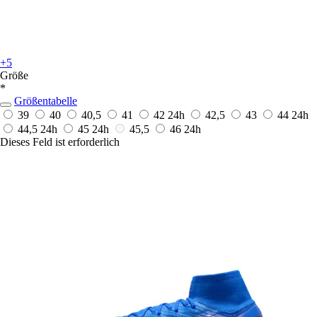
+5
Größe
*
Größentabelle
39
40
40,5
41
42
24h
42,5
43
44
24h
44,5
24h
45
24h
45,5
46
24h
Dieses Feld ist erforderlich