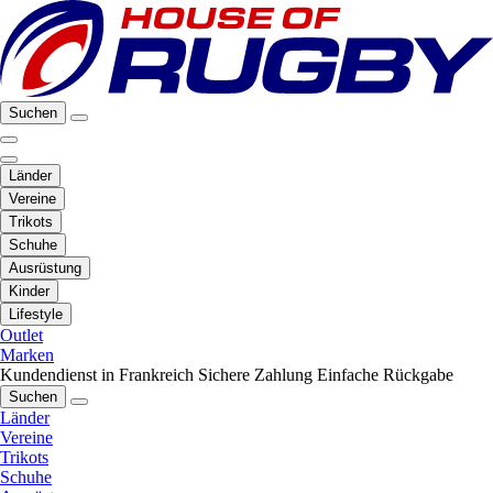
Suchen
Länder
Vereine
Trikots
Schuhe
Ausrüstung
Kinder
Lifestyle
Outlet
Marken
Kundendienst in Frankreich
Sichere Zahlung
Einfache Rückgabe
Suchen
Länder
Vereine
Trikots
Schuhe