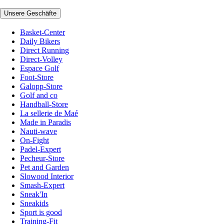
Unsere Geschäfte
Basket-Center
Daily Bikers
Direct Running
Direct-Volley
Espace Golf
Foot-Store
Galopp-Store
Golf and co
Handball-Store
La sellerie de Maé
Made in Paradis
Nauti-wave
On-Fight
Padel-Expert
Pecheur-Store
Pet and Garden
Slowood Interior
Smash-Expert
Sneak'In
Sneakids
Sport is good
Training-Fit