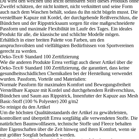
Du wirst den weichen und leicht dehnbaren Stoff dieses Produkts ohne
Zweifel schätzen, der nicht knittert, nicht verknittert und seine Form
auch nach dem Waschen behält, sodass du ihn nicht bügeln musst. Die
verstellbare Kapuze mit Kordel, der durchgehende Reißverschluss, die
Bündchen und der Rippstricksaum sorgen für eine maßgeschneiderte
Passform und maximale Flexibilität im Laufe des Tages. Ein ideales
Produkt für alle, die klassische und schlichte Modelle mögen.
Erhältlich in einer breiten Palette von Farben, um den
anspruchsvollsten und vielfältigsten Bedürfnissen von Sportvereinen
gerecht zu werden.
Oeko-Tex® Standard 100 Zertifizierung
Wie die anderen Produkte Errea verfügt auch dieser Artikel über die
Oeko-Tex® Standard 100 Zertifizierung, die garantiert, dass keine
gesundheitsschädlichen Chemikalien bei der Herstellung verwendet
wurden. Passform, Vorteile und Materialien:
Normale Passform für maximalen Komfort und Bewegungsfreiheit
Verstellbare Kapuze mit Kordel und durchgehendem Reißverschluss,
Bündchen und Saum aus Rippstrick, Innenfutter der Kapuze aus Mesh
Basic-Stoff (100 % Polyester) 200 g/m2
So reinigst du den Artikel
Um die höchsten Qualitätsstandards der Artikel zu gewährleisten,
kontrolliert und überprüft Errea sorgfältig alle verwendeten Stoffe. Die
natürlichen Baumwollfasern, technische Stoffe und Fleece behalten
ihre Eigenschaften über die Zeit hinweg und ihren Komfort, wenn sie
mit größter Sorgfalt behandelt werden.