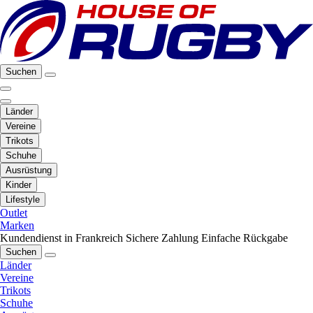
Suchen
Länder
Vereine
Trikots
Schuhe
Ausrüstung
Kinder
Lifestyle
Outlet
Marken
Kundendienst in Frankreich
Sichere Zahlung
Einfache Rückgabe
Suchen
Länder
Vereine
Trikots
Schuhe