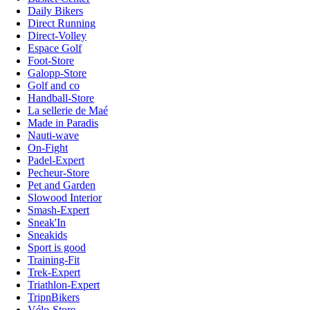
Daily Bikers
Direct Running
Direct-Volley
Espace Golf
Foot-Store
Galopp-Store
Golf and co
Handball-Store
La sellerie de Maé
Made in Paradis
Nauti-wave
On-Fight
Padel-Expert
Pecheur-Store
Pet and Garden
Slowood Interior
Smash-Expert
Sneak'In
Sneakids
Sport is good
Training-Fit
Trek-Expert
Triathlon-Expert
TripnBikers
Vélo-Store