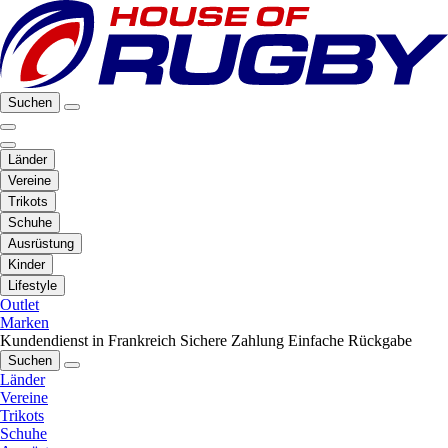
Suchen
Länder
Vereine
Trikots
Schuhe
Ausrüstung
Kinder
Lifestyle
Outlet
Marken
Kundendienst in Frankreich
Sichere Zahlung
Einfache Rückgabe
Suchen
Länder
Vereine
Trikots
Schuhe