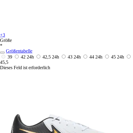
+3
Größe
*
Größentabelle
39
42
24h
42,5
24h
43
24h
44
24h
45
24h
45,5
Dieses Feld ist erforderlich