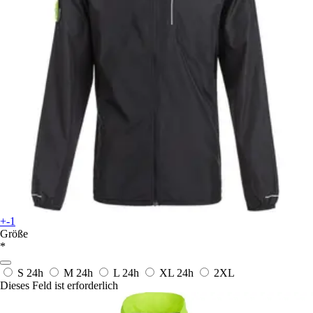
+-1
Größe
*
S
24h
M
24h
L
24h
XL
24h
2XL
Dieses Feld ist erforderlich