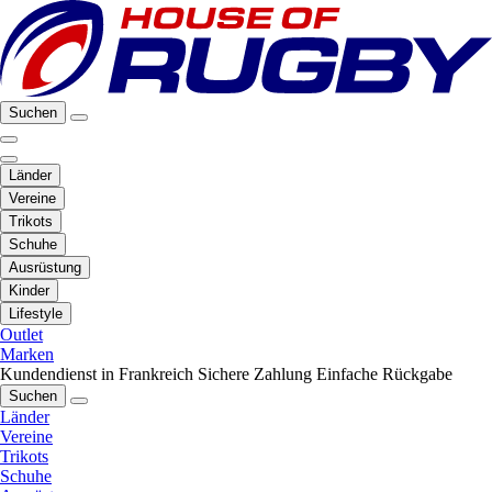
Suchen
Länder
Vereine
Trikots
Schuhe
Ausrüstung
Kinder
Lifestyle
Outlet
Marken
Kundendienst in Frankreich
Sichere Zahlung
Einfache Rückgabe
Suchen
Länder
Vereine
Trikots
Schuhe