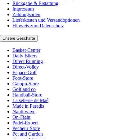
Rückgabe & Erstattung
Impressum
Zahlungsarten
Lieferkosten und Versandoptionen
Hinweis zum Datenschutz
Unsere Geschäfte
Basket-Center
Daily Bikers
Direct Running
Direct-Volley
Espace Golf
Foot-Store
Galopp-Store
Golf and co
Handball-Store
La sellerie de Maé
Made in Paradis
Nauti-wave
On-Fight
Padel-Expert
Pecheur-Store
Pet and Garden