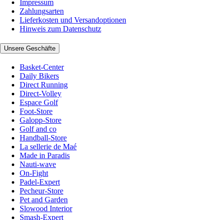
Impressum
Zahlungsarten
Lieferkosten und Versandoptionen
Hinweis zum Datenschutz
Unsere Geschäfte
Basket-Center
Daily Bikers
Direct Running
Direct-Volley
Espace Golf
Foot-Store
Galopp-Store
Golf and co
Handball-Store
La sellerie de Maé
Made in Paradis
Nauti-wave
On-Fight
Padel-Expert
Pecheur-Store
Pet and Garden
Slowood Interior
Smash-Expert