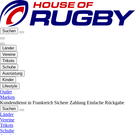
Suchen
Länder
Vereine
Trikots
Schuhe
Ausrüstung
Kinder
Lifestyle
Outlet
Marken
Kundendienst in Frankreich
Sichere Zahlung
Einfache Rückgabe
Suchen
Länder
Vereine
Trikots
Schuhe